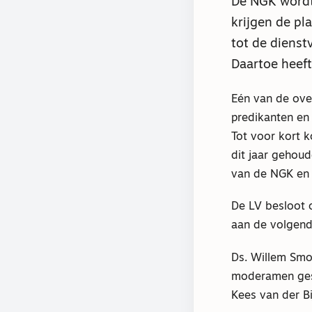
De NGK wordt
krijgen de pl
tot de dienst
Daartoe heeft
Eén van de ove
predikanten en 
Tot voor kort 
dit jaar gehou
van de NGK en
De LV besloot o
aan de volgend
Ds. Willem Smo
moderamen ges
Kees van der Bi