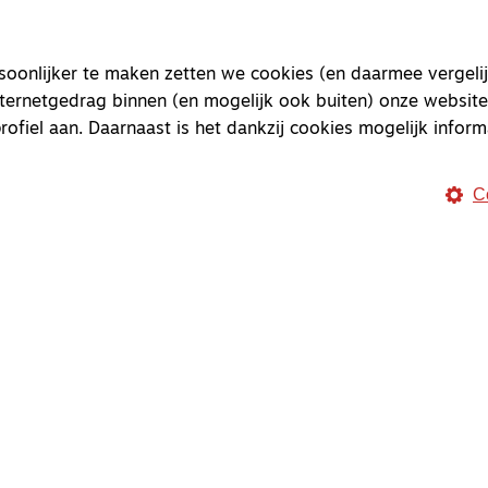
onlijker te maken zetten we cookies (en daarmee vergelij
nternetgedrag binnen (en mogelijk ook buiten) onze website
rofiel aan. Daarnaast is het dankzij cookies mogelijk inform
C
Magazine
Onderweg
Onderweg is een platform v
onderweg, in het bijzonder
Magazine
Onderweg