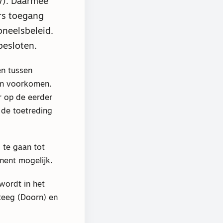
W). Daarmee
ers toegang
oneelsbeleid.
besloten.
en tussen
kan voorkomen.
r op de eerder
 de toetreding
 te gaan tot
nent mogelijk.
wordt in het
eeg (Doorn) en