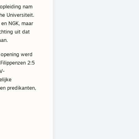
nopleiding nam
 Universiteit.
v en NGK, maar
hting uit dat
aan.
 opening werd
Filippenzen 2:5
V-
lijke
en predikanten,