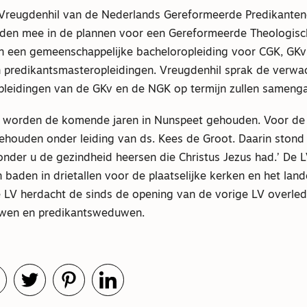
 Vreugdenhil van de Nederlands Gereformeerde Predikante
den mee in de plannen voor een Gereformeerde Theologische
an een gemeenschappelijke bacheloropleiding voor CGK, GK
 predikantsmasteropleidingen. Vreugdenhil sprak de verwac
pleidingen van de GKv en de NGK op termijn zullen sameng
n worden de komende jaren in Nunspeet gehouden. Voor de
ehouden onder leiding van ds. Kees de Groot. Daarin stond 
 onder u de gezindheid heersen die Christus Jezus had.’ De L
baden in drietallen voor de plaatselijke kerken en het lande
 LV herdacht de sinds de opening van de vorige LV overled
uwen en predikantsweduwen.