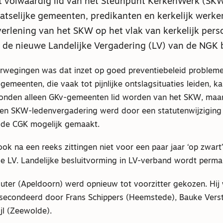
 volwaardig lid van het Steunpunt KerkenWerk (SK
aatselijke gemeenten, predikanten en kerkelijk werk
verlening van het SKW op het vlak van kerkelijk pers
 de nieuwe Landelijke Vergadering (LV) van de NGK 
rwegingen was dat inzet op goed preventiebeleid problem
gemeenten, die vaak tot pijnlijke ontslagsituaties leiden, 
konden alleen GKv-gemeenten lid worden van het SKW, maa
den SKW-ledenvergadering werd door een statutenwijziging
 de CGK mogelijk gemaakt.
ok na een reeks zittingen niet voor een paar jaar ‘op zwart’
e LV. Landelijke besluitvorming in LV-verband wordt perma
uter (Apeldoorn) werd opnieuw tot voorzitter gekozen. Hij 
econdeerd door Frans Schippers (Heemstede), Bauke Verst
jl (Zeewolde).