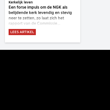
Kerkelijk leven
Een forse impuls om de NGK als
belijdende kerk levendig en stevig
neer te zetten, zo laat zich het
rapport van de Commissie
Belijdende Kerk (CBK) lezen. Deze
LEES ARTIKEL
commissie is al sinds de eenwording
van de GKv en NGK actief en kreeg
van de synode van Deventer in
2023 de opdracht om haar analyse
van de staat van het belijden te
voltooien, te adviseren over de
binding aan de belijdenis en bij te
dragen aan de verlevendiging van
het belijden. Nu ligt er een rapport
voor de synode van Best met
concrete voorstellen tot
verandering. Onderweg sprak
uitgebreid met CBK-lid Hans Burger,
tevens hoogleraar Systematische