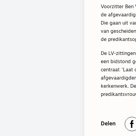
Voorzitter Ben
de afgevaardig
Die gaan uit v
van gescheiden
de predikantso
De LV-zittinge
een bidstond g
centraal: ‘Laat
afgevaardigden 
kerkenwerk. De
predikantsvro
Delen