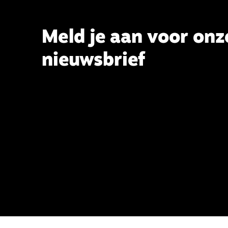
Theologie aan de TUU, over wat de
commissie beoogt.
Meld je aan voor onz
nieuwsbrief