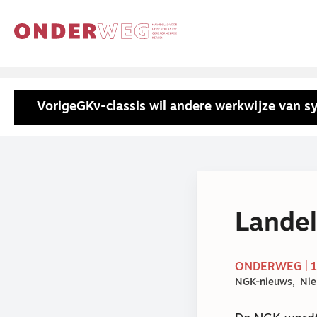
Vorige
GKv-classis wil andere werkwijze van 
Landel
ONDERWEG | 
NGK-nieuws
Ni