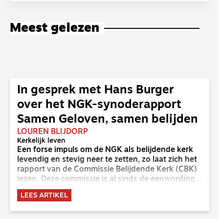
Meest gelezen
In gesprek met Hans Burger
over het NGK-synoderapport
Samen Geloven, samen belijden
LOUREN BLIJDORP
Kerkelijk leven
Een forse impuls om de NGK als belijdende kerk
levendig en stevig neer te zetten, zo laat zich het
rapport van de Commissie Belijdende Kerk (CBK)
lezen. Deze commissie is al sinds de eenwording
van de GKv en NGK actief en kreeg van de
LEES ARTIKEL
synode van Deventer in 2023 de opdracht om
haar analyse van de staat van het belijden te
voltooien, te adviseren over de binding aan de