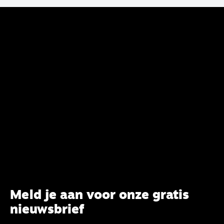
belijdenis en bij te dragen aan de verlevendiging
van het belijden. Nu ligt er een rapport voor de
synode van Best met concrete voorstellen tot
verandering. Onderweg sprak uitgebreid met
CBK-lid Hans Burger, tevens hoogleraar
Systematische Theologie aan de TUU, over wat de
commissie beoogt.
Meld je aan voor onze gratis
nieuwsbrief