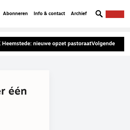
Abonneren
Info & contact
Archief
 Heemstede: nieuwe opzet pastoraat
Volgende
r één