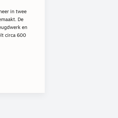
meer in twee
emaakt. De
jeugdwerk en
lt circa 600