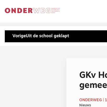
Vorige
Uit de school geklapt
GKv H
gemee
ONDERWEG | 1
Nieuws