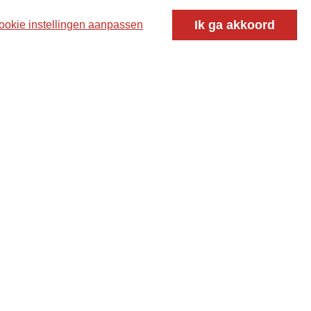
oor ontmoeting, vorming en gesprek voor christenen
Ik ga akkoord
ookie instellingen aanpassen
 voor de Nederlandse Gereformeerde Kerken.