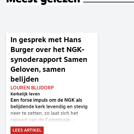
In gesprek met Hans
Burger over het NGK-
synoderapport Samen
Geloven, samen
belijden
LOUREN BLIJDORP
Kerkelijk leven
Een forse impuls om de NGK als
belijdende kerk levendig en stevig
neer te zetten, zo laat zich het
rapport van de Commissie
Belijdende Kerk (CBK) lezen. Deze
LEES ARTIKEL
commissie is al sinds de eenwording