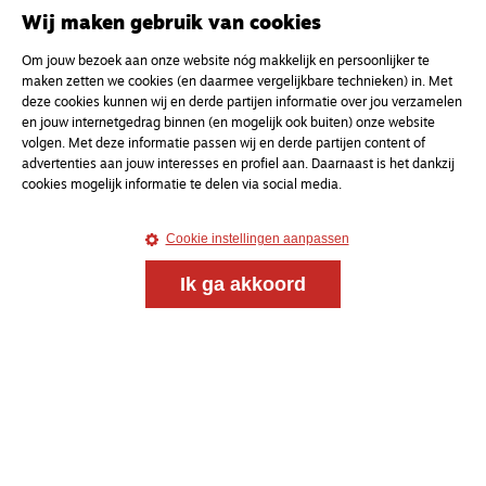
Wij maken gebruik van cookies
Om jouw bezoek aan onze website nóg makkelijk en persoonlijker te
maken zetten we cookies (en daarmee vergelijkbare technieken) in. Met
deze cookies kunnen wij en derde partijen informatie over jou verzamelen
en jouw internetgedrag binnen (en mogelijk ook buiten) onze website
volgen. Met deze informatie passen wij en derde partijen content of
advertenties aan jouw interesses en profiel aan. Daarnaast is het dankzij
cookies mogelijk informatie te delen via social media.
Cookie instellingen aanpassen
Magazine
Onderweg
Onderweg is een platform voor ontmoeting, vorming
Ik ga akkoord
en gesprek voor christenen onderweg, in het bijzonder
voor de Nederlandse Gereformeerde Kerken.
Magazine
Onderweg
Kvk-nummer 33277063
NL46 INGB 0117 5827 86
info@onderwegonline.nl