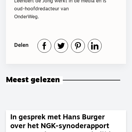
Leendert de Jong werkt in de media en is
oud-hoofdredacteur van
OnderWeg.
Delen
Meest gelezen
In gesprek met Hans Burger
over het NGK-synoderapport