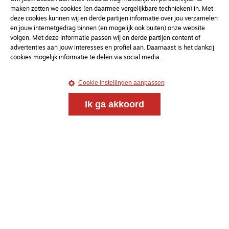
maken zetten we cookies (en daarmee vergelijkbare technieken) in. Met
Meld je aan voor onze gratis
deze cookies kunnen wij en derde partijen informatie over jou verzamelen
en jouw internetgedrag binnen (en mogelijk ook buiten) onze website
nieuwsbrief
volgen. Met deze informatie passen wij en derde partijen content of
advertenties aan jouw interesses en profiel aan. Daarnaast is het dankzij
cookies mogelijk informatie te delen via social media.
uw e-mailadres
Cookie instellingen aanpassen
Ik ga akkoord