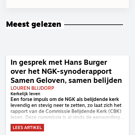
Meest gelezen
In gesprek met Hans Burger
over het NGK-synoderapport
Samen Geloven, samen belijden
LOUREN BLIJDORP
Kerkelijk leven
Een forse impuls om de NGK als belijdende kerk
levendig en stevig neer te zetten, zo laat zich het
rapport van de Commissie Belijdende Kerk (CBK)
lezen. Deze commissie is al sinds de eenwording
van de GKv en NGK actief en kreeg van de
LEES ARTIKEL
synode van Deventer in 2023 de opdracht om