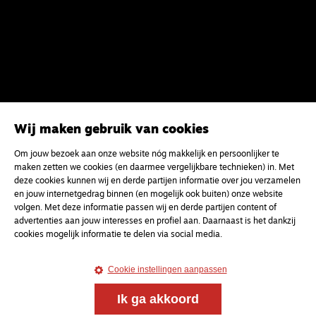
Wij maken gebruik van cookies
Om jouw bezoek aan onze website nóg makkelijk en persoonlijker te
maken zetten we cookies (en daarmee vergelijkbare technieken) in. Met
deze cookies kunnen wij en derde partijen informatie over jou verzamelen
en jouw internetgedrag binnen (en mogelijk ook buiten) onze website
volgen. Met deze informatie passen wij en derde partijen content of
advertenties aan jouw interesses en profiel aan. Daarnaast is het dankzij
cookies mogelijk informatie te delen via social media.
Meld je aan voor onze gratis
Cookie instellingen aanpassen
nieuwsbrief
Ik ga akkoord