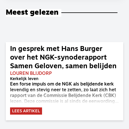
Meest gelezen
In gesprek met Hans Burger
over het NGK-synoderapport
Samen Geloven, samen belijden
LOUREN BLIJDORP
Kerkelijk leven
Een forse impuls om de NGK als belijdende kerk
levendig en stevig neer te zetten, zo laat zich het
rapport van de Commissie Belijdende Kerk (CBK)
lezen. Deze commissie is al sinds de eenwording
van de GKv en NGK actief en kreeg van de
LEES ARTIKEL
synode van Deventer in 2023 de opdracht om
haar analyse van de staat van het belijden te
voltooien, te adviseren over de binding aan de