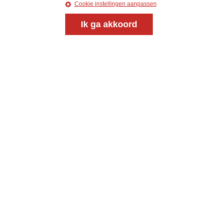
Meld je aan voor onze gratis
Cookie instellingen aanpassen
nieuwsbrief
Ik ga akkoord
uw e-mailadres