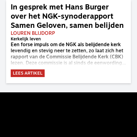
In gesprek met Hans Burger
over het NGK-synoderapport
Samen Geloven, samen belijden
LOUREN BLIJDORP
Kerkelijk leven
Een forse impuls om de NGK als belijdende kerk
levendig en stevig neer te zetten, zo laat zich het
rapport van de Commissie Belijdende Kerk (CBK)
lezen. Deze commissie is al sinds de eenwording
van de GKv en NGK actief en kreeg van de
LEES ARTIKEL
synode van Deventer in 2023 de opdracht om
haar analyse van de staat van het belijden te
voltooien, te adviseren over de binding aan de
belijdenis en bij te dragen aan de verlevendiging
van het belijden. Nu ligt er een rapport voor de
synode van Best met concrete voorstellen tot
verandering. Onderweg sprak uitgebreid met
CBK-lid Hans Burger, tevens hoogleraar
Systematische Theologie aan de TUU, over wat de
commissie beoogt.