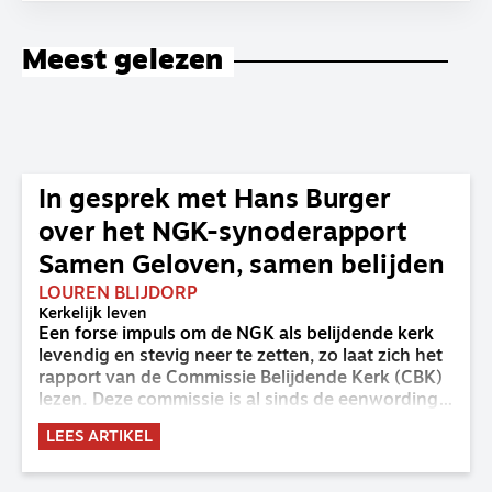
Meest gelezen
In gesprek met Hans Burger
over het NGK-synoderapport
Samen Geloven, samen belijden
LOUREN BLIJDORP
Kerkelijk leven
Een forse impuls om de NGK als belijdende kerk
levendig en stevig neer te zetten, zo laat zich het
rapport van de Commissie Belijdende Kerk (CBK)
lezen. Deze commissie is al sinds de eenwording
van de GKv en NGK actief en kreeg van de
LEES ARTIKEL
synode van Deventer in 2023 de opdracht om
haar analyse van de staat van het belijden te
voltooien, te adviseren over de binding aan de