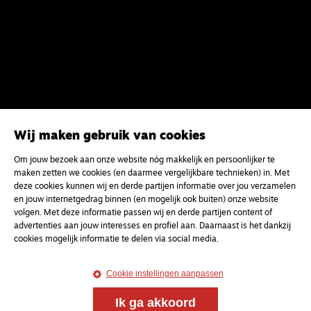
Wij maken gebruik van cookies
Om jouw bezoek aan onze website nóg makkelijk en persoonlijker te
maken zetten we cookies (en daarmee vergelijkbare technieken) in. Met
deze cookies kunnen wij en derde partijen informatie over jou verzamelen
en jouw internetgedrag binnen (en mogelijk ook buiten) onze website
volgen. Met deze informatie passen wij en derde partijen content of
advertenties aan jouw interesses en profiel aan. Daarnaast is het dankzij
cookies mogelijk informatie te delen via social media.
Meld je aan voor onze gratis
Cookie instellingen aanpassen
nieuwsbrief
Ik ga akkoord