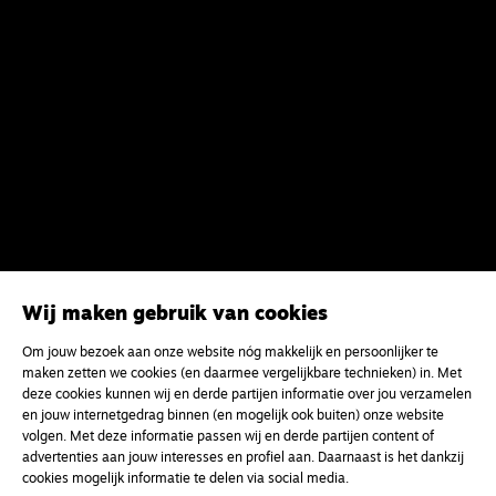
Wij maken gebruik van cookies
Om jouw bezoek aan onze website nóg makkelijk en persoonlijker te
maken zetten we cookies (en daarmee vergelijkbare technieken) in. Met
deze cookies kunnen wij en derde partijen informatie over jou verzamelen
en jouw internetgedrag binnen (en mogelijk ook buiten) onze website
volgen. Met deze informatie passen wij en derde partijen content of
advertenties aan jouw interesses en profiel aan. Daarnaast is het dankzij
cookies mogelijk informatie te delen via social media.