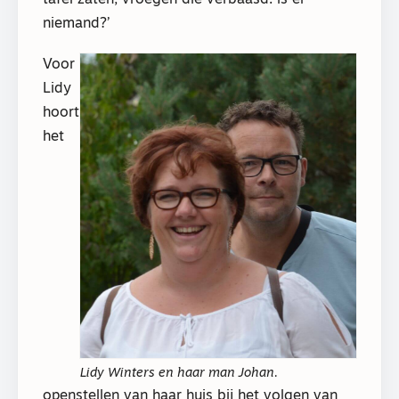
niemand?’
Voor
Lidy
hoort
het
Lidy Winters en haar man Johan.
openstellen van haar huis bij het volgen van