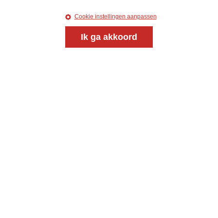
Cookie instellingen aanpassen
Ik ga akkoord
Meld je aan voor onze gratis
nieuwsbrief
uw e-mailadres