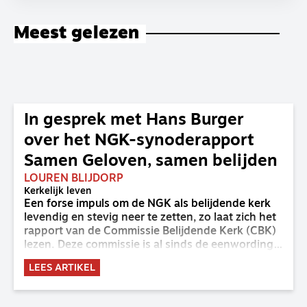
Meest gelezen
In gesprek met Hans Burger
over het NGK-synoderapport
Samen Geloven, samen belijden
LOUREN BLIJDORP
Kerkelijk leven
Een forse impuls om de NGK als belijdende kerk
levendig en stevig neer te zetten, zo laat zich het
rapport van de Commissie Belijdende Kerk (CBK)
lezen. Deze commissie is al sinds de eenwording
van de GKv en NGK actief en kreeg van de
LEES ARTIKEL
synode van Deventer in 2023 de opdracht om
haar analyse van de staat van het belijden te
voltooien, te adviseren over de binding aan de