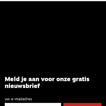
belijdenis en bij te dragen aan de verlevendiging
van het belijden. Nu ligt er een rapport voor de
synode van Best met concrete voorstellen tot
verandering. Onderweg sprak uitgebreid met
CBK-lid Hans Burger, tevens hoogleraar
Systematische Theologie aan de TUU, over wat de
commissie beoogt.
Meld je aan voor onze gratis
nieuwsbrief
uw e-mailadres