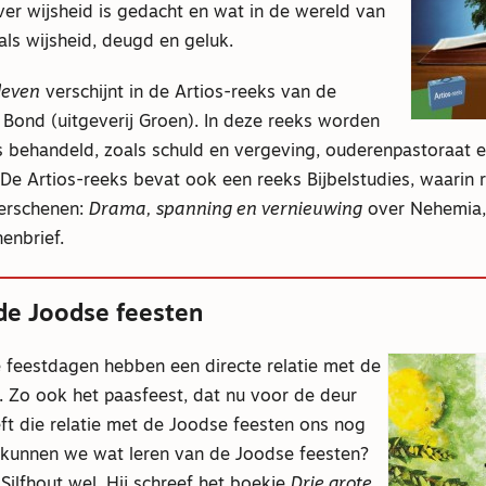
er wijsheid is gedacht en wat in de wereld van
ls wijsheid, deugd en geluk.
leven
verschijnt in de Artios-reeks van de
Bond (uitgeverij Groen). In deze reeks worden
s behandeld, zoals schuld en vergeving, ouderenpastoraat 
De Artios-reeks bevat ook een reeks Bijbelstudies, waarin 
erschenen:
Drama, spanning en vernieuwing
over Nehemia
enbrief.
de Joodse feesten
ke feestdagen hebben een directe relatie met de
. Zo ook het paasfeest, dat nu voor de deur
ft die relatie met de Joodse feesten ons nog
, kunnen we wat leren van de Joodse feesten?
Silfhout wel. Hij schreef het boekje
Drie grote