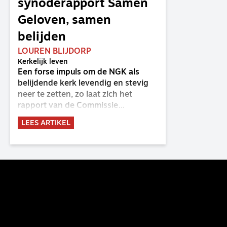
synoderapport Samen
Geloven, samen
belijden
LOUREN BLIJDORP
Kerkelijk leven
Een forse impuls om de NGK als
belijdende kerk levendig en stevig
neer te zetten, zo laat zich het
rapport van de Commissie
Belijdende Kerk (CBK) lezen. Deze
LEES ARTIKEL
commissie is al sinds de eenwording
van de GKv en NGK actief en kreeg
van de synode van Deventer in
2023 de opdracht om haar analyse
van de staat van het belijden te
voltooien, te adviseren over de
binding aan de belijdenis en bij te
dragen aan de verlevendiging van
het belijden. Nu ligt er een rapport