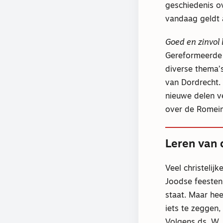
geschiedenis ov
vandaag geldt a
Goed en zinvol 
Gereformeerde 
diverse thema’
van Dordrecht. 
nieuwe delen v
over de Romein
Leren van 
Veel christelij
Joodse feesten
staat. Maar hee
iets te zeggen
Volgens ds. W. 