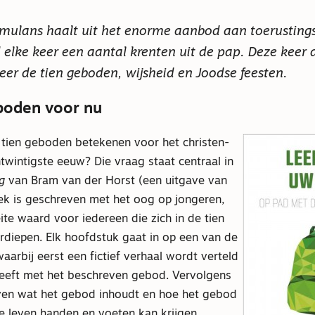
imulans haalt uit het enorme aanbod aan toerusting
 elke keer een aantal krenten uit de pap. Deze keer
er de tien geboden, wijsheid en Joodse feesten.
boden voor nu
tien geboden betekenen voor het christen-
ntwintigste eeuw? Die vraag staat centraal in
g
van Bram van der Horst (een uitgave van
ek is geschreven met het oog op jongeren,
te waard voor iedereen die zich in de tien
rdiepen. Elk hoofdstuk gaat in op een van de
aarbij eerst een fictief verhaal wordt verteld
eeft met het beschreven gebod. Vervolgens
en wat het gebod inhoudt en hoe het gebod
se leven handen en voeten kan krijgen.