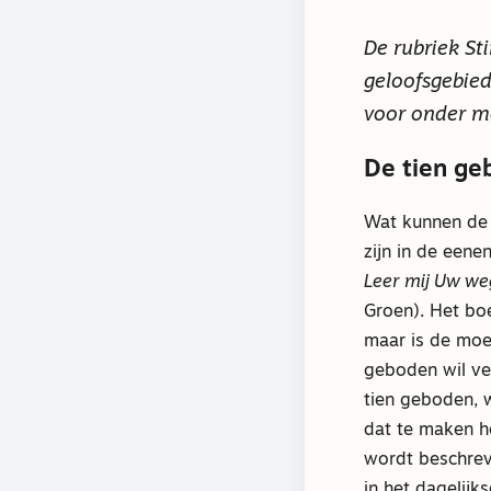
De rubriek St
geloofsgebied
voor onder me
De tien ge
Wat kunnen de 
zijn in de eene
Leer mij Uw we
Groen). Het bo
maar is de moei
geboden wil ve
tien geboden, w
dat te maken h
wordt beschrev
in het dagelijk