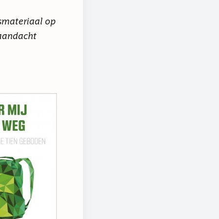
smateriaal op
 aandacht