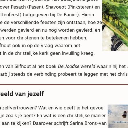
over Pesach (Pasen), Shavoeot (Pinksteren) en
tenfeest) (uitgegeven bij De Banier). Hierin
hoe de verschillende feesten zijn ontstaan, hoe ze
n werden gevierd en nu nog worden gevierd, en
en voor christenen te betekenen hebben.
ilfhout ook in op de vraag waarom het
 in de christelijke kerk geen invulling kreeg.
en van Silfhout al het boek
De Joodse wereld
waarin hij het
aarbij steeds de verbinding probeert te leggen met het christ
eeld van jezelf
 zelfvertrouwen? Wat en wie geeft je het gevoel
ijn zoals je bent? En wat is een christelijke manier
 aan te kijken? Daarover schrijft Sarina Brons-van