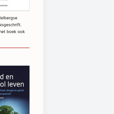
delbergse
isgeschrift.
 het boek ook