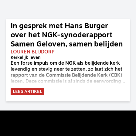
In gesprek met Hans Burger
over het NGK-synoderapport
Samen Geloven, samen belijden
LOUREN BLIJDORP
Kerkelijk leven
Een forse impuls om de NGK als belijdende kerk
levendig en stevig neer te zetten, zo laat zich het
rapport van de Commissie Belijdende Kerk (CBK)
lezen. Deze commissie is al sinds de eenwording
van de GKv en NGK actief en kreeg van de
LEES ARTIKEL
synode van Deventer in 2023 de opdracht om
haar analyse van de staat van het belijden te
voltooien, te adviseren over de binding aan de
belijdenis en bij te dragen aan de verlevendiging
van het belijden. Nu ligt er een rapport voor de
synode van Best met concrete voorstellen tot
verandering. Onderweg sprak uitgebreid met