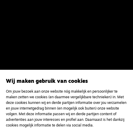
Wij maken gebruik van cookies
Meld je aan voor onze gratis
Om jouw bezoek aan onze website nóg makkelijk en persoonlijker te
nieuwsbrief
maken zetten we cookies (en daarmee vergelijkbare technieken) in. Met
deze cookies kunnen wij en derde partijen informatie over jou verzamelen
en jouw internetgedrag binnen (en mogelijk ook buiten) onze website
uw e-mailadres
volgen. Met deze informatie passen wij en derde partijen content of
advertenties aan jouw interesses en profiel aan. Daarnaast is het dankzij
cookies mogelijk informatie te delen via social media.