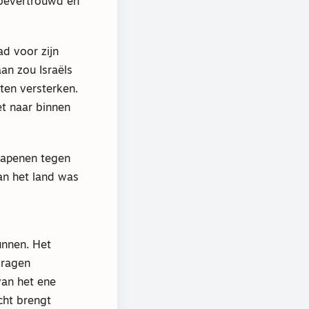
toevertrouwd en
d voor zijn
an zou Israëls
ten versterken.
et naar binnen
 wapenen tegen
an het land was
kunnen. Het
vragen
van het ene
cht brengt