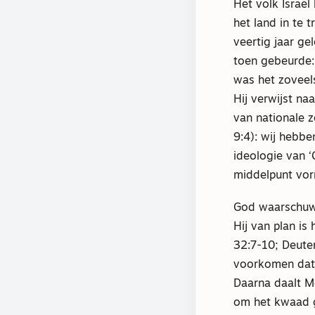
Het volk Israël
het land in te 
veertig jaar g
toen gebeurde:
was het zoveel
Hij verwijst na
van nationale z
9:4): wij hebbe
ideologie van ‘G
middelpunt vo
God waarschuwt
Hij van plan i
32:7-10; Deute
voorkomen dat 
Daarna daalt M
om het kwaad g