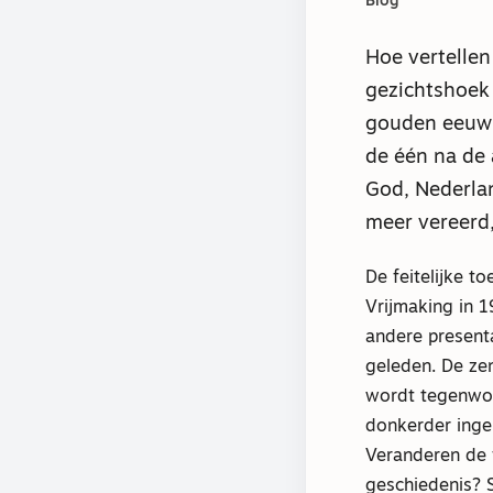
Blog
Hoe vertellen
gezichtshoek
gouden eeuw 
de één na de
God, Nederlan
meer vereerd,
De feitelijke t
Vrijmaking in 1
andere presenta
geleden. De ze
wordt tegenwo
donkerder inge
Veranderen de f
geschiedenis? S