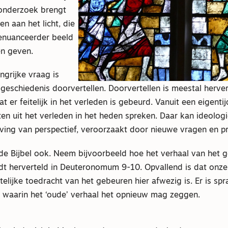
onderzoek brengt
en aan het licht, die
enuanceerder beeld
en geven.
ngrijke vraag is
eschiedenis doorvertellen. Doorvertellen is meestal herver
t er feitelijk in het verleden is gebeurd. Vanuit een eigenti
ten uit het verleden in het heden spreken. Daar kan ideologie
iving van perspectief, veroorzaakt door nieuwe vragen en p
de Bijbel ook. Neem bijvoorbeeld hoe het verhaal van het g
t herverteld in Deuteronomum 9-10. Opvallend is dat onze
itelijke toedracht van het gebeuren hier afwezig is. Er is sp
, waarin het ‘oude’ verhaal het opnieuw mag zeggen.