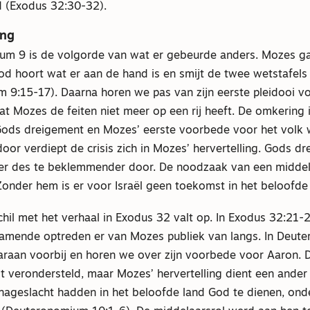
d (Exodus 32:30-32).
ing
um 9 is de volgorde van wat er gebeurde anders. Mozes ga
od hoort wat er aan de hand is en smijt de twee wetstafels
 9:15-17). Daarna horen we pas van zijn eerste pleidooi vo
dat Mozes de feiten niet meer op een rij heeft. De omkering
 Gods dreigement en Mozes’ eerste voorbede voor het volk 
oor verdiept de crisis zich in Mozes’ hervertelling. Gods dr
er des te beklemmender door. De noodzaak van een middel
onder hem is er voor Israël geen toekomst in het beloofde 
hil met het verhaal in Exodus 32 valt op. In Exodus 32:21-2
hamende optreden er van Mozes publiek van langs. In Deut
raan voorbij en horen we over zijn voorbede voor Aaron. De
t verondersteld, maar Mozes’ hervertelling dient een ander
 nageslacht hadden in het beloofde land God te dienen, ond