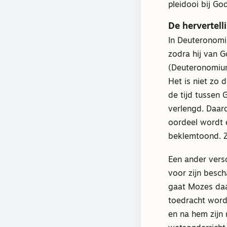
pleidooi bij Go
De hervertell
In Deuteronomi
zodra hij van G
(Deuteronomium
Het is niet zo 
de tijd tussen
verlengd. Daard
oordeel wordt 
beklemtoond. Z
Een ander versc
voor zijn besc
gaat Mozes daa
toedracht word
en na hem zijn