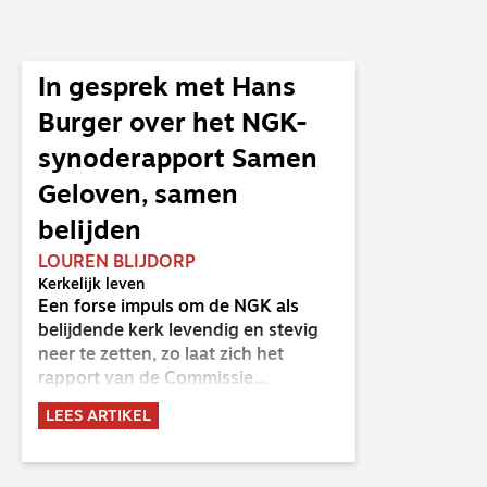
In gesprek met Hans
Burger over het NGK-
synoderapport Samen
Geloven, samen
belijden
LOUREN BLIJDORP
Kerkelijk leven
Een forse impuls om de NGK als
belijdende kerk levendig en stevig
neer te zetten, zo laat zich het
rapport van de Commissie
Belijdende Kerk (CBK) lezen. Deze
LEES ARTIKEL
commissie is al sinds de eenwording
van de GKv en NGK actief en kreeg
van de synode van Deventer in