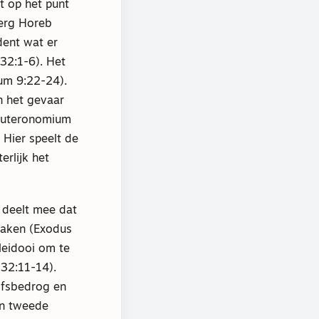
t op het punt
berg Horeb
dent wat er
32:1-6). Het
um 9:22-24).
n het gevaar
Deuteronomium
 Hier speelt de
erlijk het
 deelt mee dat
maken (Exodus
leidooi om te
32:11-14).
ofsbedrog en
en tweede