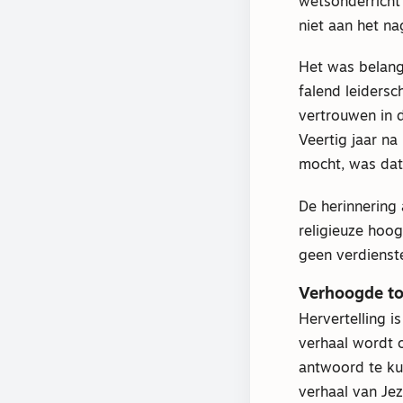
wetsonderricht
niet aan het n
Het was belang
falend leidersc
vertrouwen in 
Veertig jaar n
mocht, was dat
De herinnering
religieuze hoo
geen verdienst
Verhoogde t
Hervertelling i
verhaal wordt 
antwoord te ku
verhaal van Jez