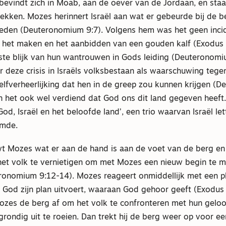
 bevindt zich in Moab, aan de oever van de Jordaan, en staa
trekken. Mozes herinnert Israël aan wat er gebeurde bij de 
eleden (Deuteronomium 9:7). Volgens hem was het geen inci
 het maken en het aanbidden van een gouden kalf (Exodus 
ste blijk van hun wantrouwen in Gods leiding (Deuteronomi
ar deze crisis in Israëls volksbestaan als waarschuwing tege
elfverheerlijking dat hen in de greep zou kunnen krijgen (
n het ook wel verdiend dat God ons dit land gegeven heeft.
od, Israël en het beloofde land’, een trio waarvan Israël lett
rmde.
 Mozes wat er aan de hand is aan de voet van de berg en
s het volk te vernietigen om met Mozes een nieuw begin te 
ronomium 9:12-14). Mozes reageert onmiddellijk met een p
God zijn plan uitvoert, waaraan God gehoor geeft (Exodus 
ozes de berg af om het volk te confronteren met hun gelo
rondig uit te roeien. Dan trekt hij de berg weer op voor e