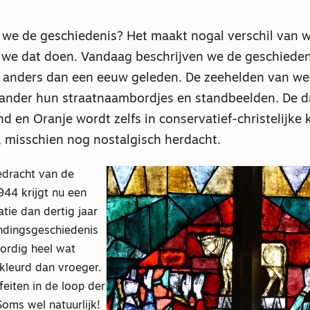
 we de geschiedenis? Het maakt nogal verschil van 
 we dat doen. Vandaag beschrijven we de geschieden
anders dan een eeuw geleden. De zeehelden van wel
 ander hun straatnaambordjes en standbeelden. De d
d en Oranje wordt zelfs in conservatief-christelijke k
 misschien nog nostalgisch herdacht.
oedracht van de
944 krijgt nu een
tie dan dertig jaar
ndingsgeschiedenis
ordig heel wat
kleurd dan vroeger.
eiten in de loop der
oms wel natuurlijk!