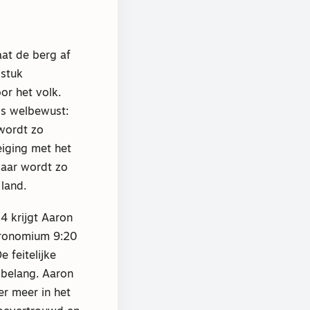
at de berg af
 stuk
or het volk.
 is welbewust:
wordt zo
eiging met het
aar wordt zo
land.
4 krijgt Aaron
eronomium 9:20
 feitelijke
 belang. Aaron
er meer in het