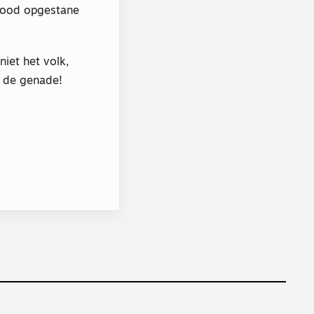
 dood opgestane
iet het volk,
n de genade!