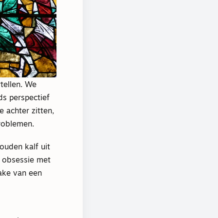
tellen. We
jds perspectief
 achter zitten,
roblemen.
ouden kalf uit
 obsessie met
rake van een