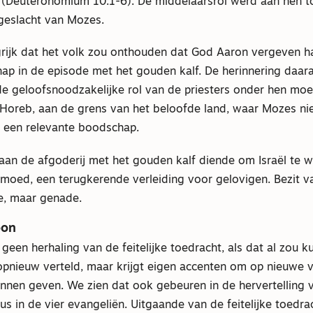
 (Deuteronomium 10:1-6). De middelaarsrol werd aan hen 
ageslacht van Mozes.
rijk dat het volk zou onthouden dat God Aaron vergeven ha
hap in de episode met het gouden kalf. De herinnering daara
de geloofsnoodzakelijke rol van de priesters onder hen moe
a Horeb, aan de grens van het beloofde land, waar Mozes ni
 een relevante boodschap.
 aan de afgoderij met het gouden kalf diende om Israël te
gmoed, een terugkerende verleiding voor gelovigen. Bezit v
e, maar genade.
oon
s geen herhaling van de feitelijke toedracht, als dat al zou 
opnieuw verteld, maar krijgt eigen accenten om op nieuwe 
nnen geven. We zien dat ook gebeuren in de hervertelling 
us in de vier evangeliën. Uitgaande van de feitelijke toedra