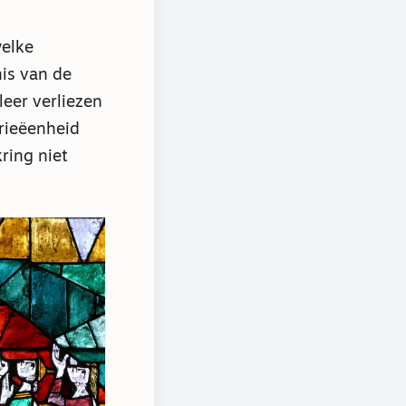
welke
is van de
eer verliezen
rieëenheid
ring niet