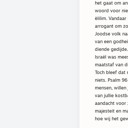
het gaat om an
woord voor niet
èlilim. Vandaar
arrogant om zo
Joodse volk na
van een godhei
diende gedijde.
Israël was mee
maatstaf van d
Toch bleef dat 
niets. Psalm 96
mensen, willen j
van jullie kost
aandacht voor z
majesteit en ma
hoe wij het gew