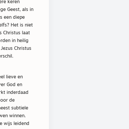
ere keren
ge Geest, als in
s een diepe
lfs? Het is niet
 Christus laat
rden in heilig
 Jezus Christus
rschil.
l lieve en
ver God en
rkt inderdaad
voor de
eest subtiele
uwen winnen.
 wijs leidend