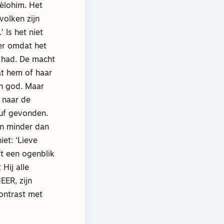
èlohim. Het
volken zijn
 Is het niet
er omdat het
 had. De macht
t hem of haar
jn god. Maar
 naar de
luf gevonden.
jn minder dan
iet: ‘Lieve
eft een ogenblik
Hij alle
EER, zijn
ontrast met