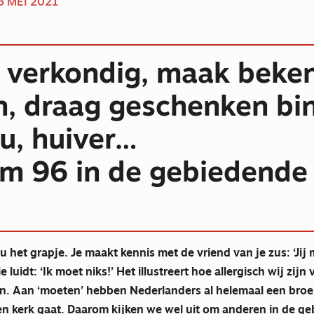
5 MEI 2021
, verkondig, maak beke
n, draag geschenken bi
 u, huiver…
lm 96 in de gebiedende 
u het grapje. Je maakt kennis met de vriend van je zus: ‘Jij
ie luidt: ‘Ik moet niks!’ Het illustreert hoe allergisch wij zijn
. Aan ‘moeten’ hebben Nederlanders al helemaal een broer
en kerk gaat. Daarom kijken we wel uit om anderen in de g