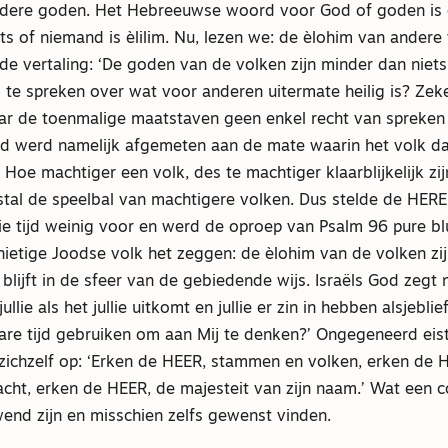
dere goden. Het Hebreeuwse woord voor God of goden is 
s of niemand is èlilim. Nu, lezen we: de èlohim van andere 
 de vertaling: ‘De goden van de volken zijn minder dan niets.’
 te spreken over wat voor anderen uitermate heilig is? Zek
ar de toenmalige maatstaven geen enkel recht van spreken
d werd namelijk afgemeten aan de mate waarin het volk da
 Hoe machtiger een volk, des te machtiger klaarblijkelijk zi
stal de speelbal van machtigere volken. Dus stelde de HERE
ie tijd weinig voor en werd de oproep van Psalm 96 pure b
nietige Joodse volk het zeggen: de èlohim van de volken zi
 blijft in de sfeer van de gebiedende wijs. Israëls God zegt n
ullie als het jullie uitkomt en jullie er zin in hebben alsjebli
bare tijd gebruiken om aan Mij te denken?’ Ongegeneerd eist 
ichzelf op: ‘Erken de HEER, ​stammen​ en volken, erken de H
cht, erken de HEER, de majesteit van zijn naam.’ Wat een c
end zijn en misschien zelfs gewenst vinden.