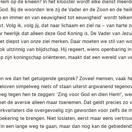
 Hem op de knieën? In het klooster wordt elke dienst meerd
d. Bij de woorden ‘ere zij de Vader en de Zoon en de heili
u en immer en van eeuwigheid tot eeuwigheid’ wordt telken
 Volg ik, volg jij, dat naar lichaam en ziel na – van harte ze
r heerlijk dat alleen deze God Koning is. De Vader van Jezus
het diepst van onze ziel merken. Daar moeten we stil van wo
k uitzinnig van blijdschap. Hij regeert, wiens openbaring in
op zijn koningschap oriënteren, maakt dat een wereld van ve
n we dan het getuigende gesprek? Zoveel mensen, vaak hee
geloven simpelweg niets of staan uiterst argwanend tegeno
g tegen hen te zeggen: ‘Zing voor God en dien Hem!’, we
oet de aversie alleen maar toenemen. Dat geldt precies zo 
kverlaters die overgevoelig zijn geworden voor zelfs de m
bekering te brengen. Niet loslaten, eerst maar eens vertro
in een lange weg te gaan, maar dan nog kan de gebiedende