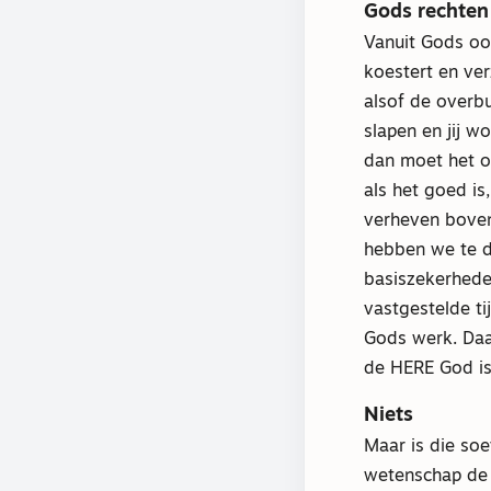
Gods rechten
Vanuit Gods oog
koestert en ver
alsof de overbu
slapen en jij w
dan moet het oo
als het goed is
verheven boven
hebben we te d
basiszekerheden
vastgestelde ti
Gods werk. Daa
de HERE God is
Niets
Maar is die soe
wetenschap de 