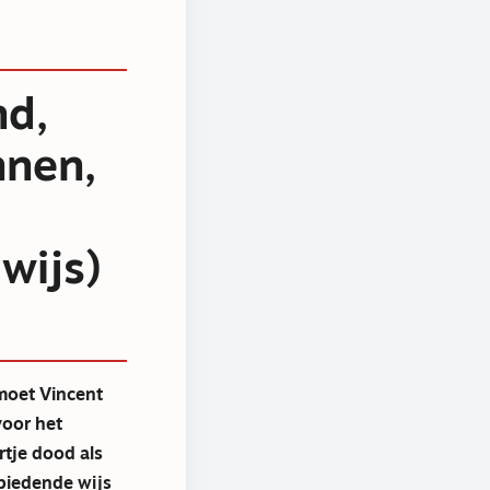
nd,
nnen,
wijs)
 moet Vincent
 voor het
tje dood als
ebiedende wijs