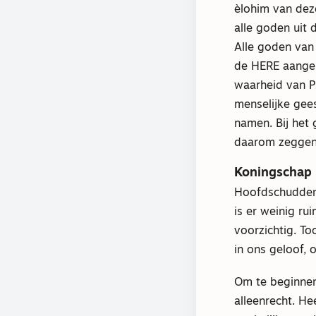
èlohim van deze
alle goden uit
Alle goden van 
de HERE aangero
waarheid van P
menselijke gees
namen. Bij het 
daarom zeggen e
Koningschap
Hoofdschuddend
is er weinig ru
voorzichtig. To
in ons geloof, 
Om te beginnen
alleenrecht. He