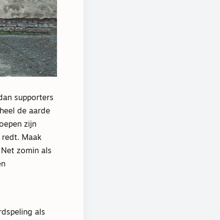
 dan supporters
 heel de aarde
oepen zijn
 redt. Maak
 Net zomin als
en
dspeling als