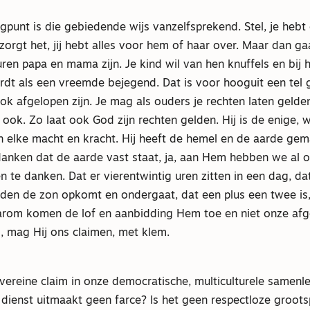
punt is die gebiedende wijs vanzelfsprekend. Stel, je hebt e
zorgt het, jij hebt alles voor hem of haar over. Maar dan ga
ren papa en mama zijn. Je kind wil van hen knuffels en bij 
ordt als een vreemde bejegend. Dat is voor hooguit een tel 
k afgelopen zijn. Je mag als ouders je rechten laten gelden
, ook. Zo laat ook God zijn rechten gelden. Hij is de enige, 
 elke macht en kracht. Hij heeft de hemel en de aarde ge
anken dat de aarde vast staat, ja, aan Hem hebben we al 
 te danken. Dat er vierentwintig uren zitten in een dag, da
jden de zon opkomt en ondergaat, dat een plus een twee is, 
rom komen de lof en aanbidding Hem toe en niet onze af
, mag Hij ons claimen, met klem.
vereine claim in onze democratische, multiculturele samenl
dienst uitmaakt geen farce? Is het geen respectloze groots