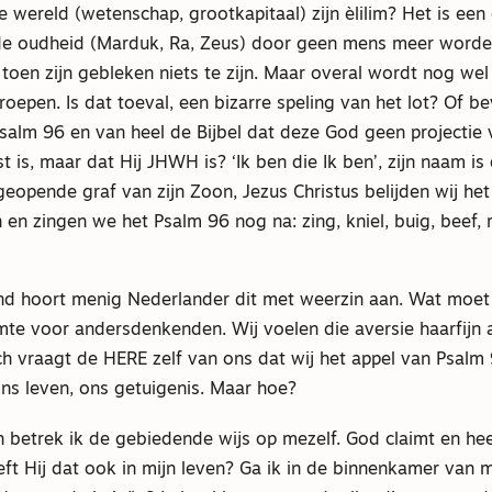
 wereld (wetenschap, grootkapitaal) zijn èlilim? Het is ee
 de oudheid (Marduk, Ra, Zeus) door geen mens meer word
toen zijn gebleken niets te zijn. Maar overal wordt nog we
epen. Is dat toeval, een bizarre speling van het lot? Of be
salm 96 en van heel de Bijbel dat deze God geen projectie 
t is, maar dat Hij JHWH is? ‘Ik ben die Ik ben’, zijn naam is
geopende graf van zijn Zoon, Jezus Christus belijden wij het 
n zingen we het Psalm 96 nog na: zing, kniel, buig, beef, r
 hoort menig Nederlander dit met weerzin aan. Wat moet 
imte voor andersdenkenden. Wij voelen die aversie haarfijn a
ch vraagt de HERE zelf van ons dat wij het appel van Psalm
ons leven, ons getuigenis. Maar hoe?
 betrek ik de gebiedende wijs op mezelf. God claimt en hee
eft Hij dat ook in mijn leven? Ga ik in de binnenkamer van m