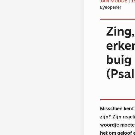
JAN MUDDE | 1
Eyeopener
Zing
erke
buig
(Psa
Misschien kent 
zijn!’ Zijn react
woordje moeten
het om geloof 