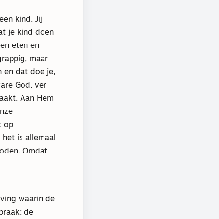
en kind. Jij
at je kind doen
hen eten en
grappig, maar
 en dat doe je,
ware God, ver
maakt. Aan Hem
onze
t op
het is allemaal
goden. Omdat
eving waarin de
praak: de