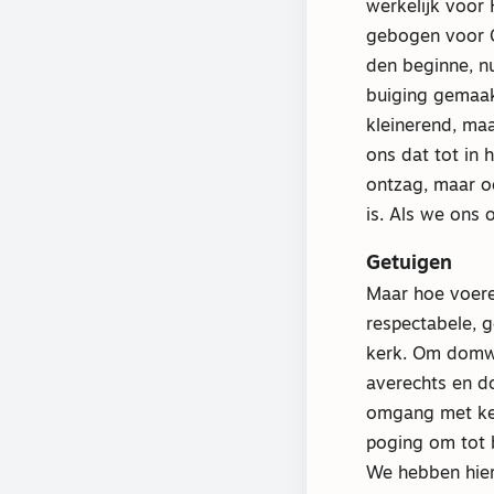
werkelijk voor
gebogen voor Go
den beginne, n
buiging gemaakt.
kleinerend, maa
ons dat tot in 
ontzag, maar oo
is. Als we ons 
Getuigen
Maar hoe voere
respectabele, 
kerk. Om domwe
averechts en d
omgang met ker
poging om tot 
We hebben hier