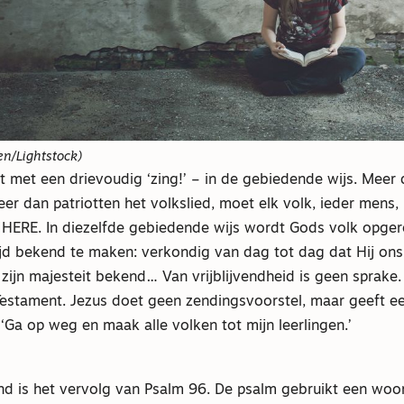
en/Lightstock)
t met een drievoudig ‘zing!’ – in de gebiedende wijs. Meer
eer dan patriotten het volkslied, moet elk volk, ieder mens,
 HERE. In diezelfde gebiedende wijs wordt Gods volk opger
d bekend te maken: verkondig van dag tot dag dat Hij ons
 zijn majesteit bekend… Van vrijblijvendheid is geen sprake.
Testament. Jezus doet geen zendingsvoorstel, maar geeft e
‘Ga op weg en maak alle volken tot mijn leerlingen.’
d is het vervolg van Psalm 96. De psalm gebruikt een woor