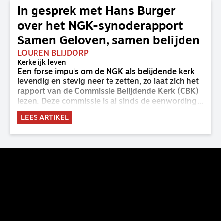
In gesprek met Hans Burger
over het NGK-synoderapport
Samen Geloven, samen belijden
LOUREN BLIJDORP
Kerkelijk leven
Een forse impuls om de NGK als belijdende kerk
levendig en stevig neer te zetten, zo laat zich het
rapport van de Commissie Belijdende Kerk (CBK)
lezen. Deze commissie is al sinds de eenwording
van de GKv en NGK actief en kreeg van de
LEES ARTIKEL
synode van Deventer in 2023 de opdracht om
haar analyse van de staat van het belijden te
voltooien, te adviseren over de binding aan de
belijdenis en bij te dragen aan de verlevendiging
van het belijden. Nu ligt er een rapport voor de
synode van Best met concrete voorstellen tot
verandering. Onderweg sprak uitgebreid met
CBK-lid Hans Burger, tevens hoogleraar
Systematische Theologie aan de TUU, over wat de
commissie beoogt.