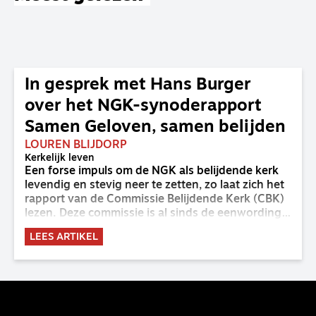
In gesprek met Hans Burger
over het NGK-synoderapport
Samen Geloven, samen belijden
LOUREN BLIJDORP
Kerkelijk leven
Een forse impuls om de NGK als belijdende kerk
levendig en stevig neer te zetten, zo laat zich het
rapport van de Commissie Belijdende Kerk (CBK)
lezen. Deze commissie is al sinds de eenwording
van de GKv en NGK actief en kreeg van de
LEES ARTIKEL
synode van Deventer in 2023 de opdracht om
haar analyse van de staat van het belijden te
voltooien, te adviseren over de binding aan de
belijdenis en bij te dragen aan de verlevendiging
van het belijden. Nu ligt er een rapport voor de
synode van Best met concrete voorstellen tot