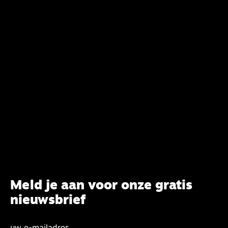
verandering. Onderweg sprak uitgebreid met
CBK-lid Hans Burger, tevens hoogleraar
Systematische Theologie aan de TUU, over wat de
commissie beoogt.
Meld je aan voor onze gratis
nieuwsbrief