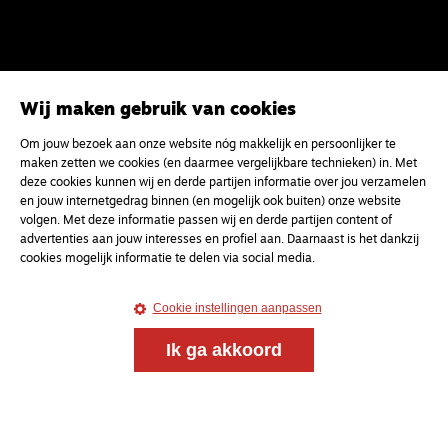
Wij maken gebruik van cookies
Om jouw bezoek aan onze website nóg makkelijk en persoonlijker te
maken zetten we cookies (en daarmee vergelijkbare technieken) in. Met
deze cookies kunnen wij en derde partijen informatie over jou verzamelen
en jouw internetgedrag binnen (en mogelijk ook buiten) onze website
volgen. Met deze informatie passen wij en derde partijen content of
advertenties aan jouw interesses en profiel aan. Daarnaast is het dankzij
Magazine
Onderweg
cookies mogelijk informatie te delen via social media.
Onderweg is een platform voor ontmoeting, vorming
en gesprek voor christenen onderweg, in het bijzonder
Cookie instellingen aanpassen
voor de Nederlandse Gereformeerde Kerken.
Ik ga akkoord
Magazine
Onderweg
Kvk-nummer 33277063
NL46 INGB 0117 5827 86