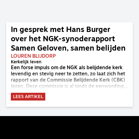
In gesprek met Hans Burger
over het NGK-synoderapport
Samen Geloven, samen belijden
LOUREN BLIJDORP
Kerkelijk leven
Een forse impuls om de NGK als belijdende kerk
levendig en stevig neer te zetten, zo laat zich het
rapport van de Commissie Belijdende Kerk (CBK)
lezen. Deze commissie is al sinds de eenwording
van de GKv en NGK actief en kreeg van de
LEES ARTIKEL
synode van Deventer in 2023 de opdracht om
haar analyse van de staat van het belijden te
voltooien, te adviseren over de binding aan de
belijdenis en bij te dragen aan de verlevendiging
van het belijden. Nu ligt er een rapport voor de
synode van Best met concrete voorstellen tot
verandering. Onderweg sprak uitgebreid met