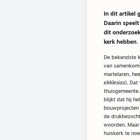
In dit artike
Daarin speelt
dit onderzoek
kerk hebben.
De bekendste ke
van samenkomst 
martelaren, hee
ekklesias
). Dat
thuisgemeente. 
blijkt dat hij h
bouwprojecten 
de drukbezocht
woorden. Maar 
huiskerk te no