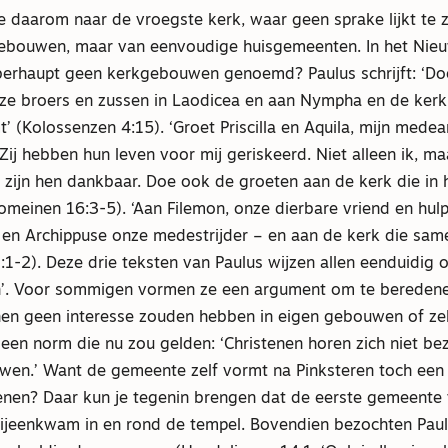
e daarom naar de vroegste kerk, waar geen sprake lijkt te z
ebouwen, maar van eenvoudige huisgemeenten. In het Nie
erhaupt geen kerkgebouwen genoemd? Paulus schrijft: ‘Doe 
ze broers en zussen in Laodicea en aan Nympha en de kerk 
 (Kolossenzen 4:15). ‘Groet Priscilla en Aquila, mijn medea
 Zij hebben hun leven voor mij geriskeerd. Niet alleen ik, ma
 zijn hen dankbaar. Doe ook de groeten aan de kerk die in 
meinen 16:3-5). ‘Aan Filemon, onze dierbare vriend en hul
 en Archippuse onze medestrijder – en aan de kerk die sa
1:1-2). Deze drie teksten van Paulus wijzen allen eenduidig 
n’. Voor sommigen vormen ze een argument om te beredene
nen geen interesse zouden hebben in eigen gebouwen of ze
een norm die nu zou gelden: ‘Christenen horen zich niet be
en.’ Want de gemeente zelf vormt na Pinksteren toch een g
enen? Daar kun je tegenin brengen dat de eerste gemeente
bijeenkwam in en rond de tempel. Bovendien bezochten Pau