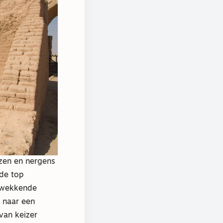
zen en nergens
 de top
ukwekkende
n naar een
van keizer