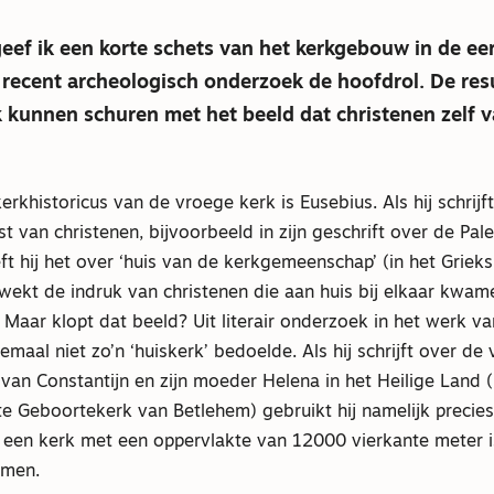
l geef ik een korte schets van het kerkgebouw in de e
 recent archeologisch onderzoek de hoofdrol. De res
 kunnen schuren met het beeld dat christenen zelf v
rkhistoricus van de vroege kerk is Eusebius. Als hij schrijf
van christenen, bijvoorbeeld in zijn geschrift over de Pale
ft hij het over ‘huis van de kerkgemeenschap’ (in het Griek
 wekt de indruk van christenen die aan huis bij elkaar kwam
Maar klopt dat beeld? Uit literair onderzoek in het werk v
elemaal niet zo’n ‘huiskerk’ bedoelde. Als hij schrijft over de 
van Constantijn en zijn moeder Helena in het Heilige Land 
e Geboortekerk van Betlehem) gebruikt hij namelijk precies
een kerk met een oppervlakte van 12000 vierkante meter is
emen.