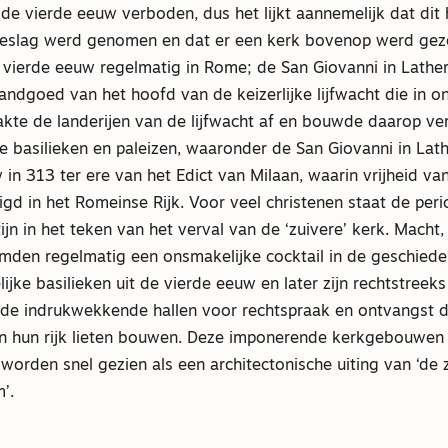
de vierde eeuw verboden, dus het lijkt aannemelijk dat dit 
eslag werd genomen en dat er een kerk bovenop werd geze
 vierde eeuw regelmatig in Rome; de San Giovanni in Lathe
andgoed van het hoofd van de keizerlijke lijfwacht die in on
pakte de landerijen van de lijfwacht af en bouwde daarop v
 basilieken en paleizen, waaronder de San Giovanni in Lat
n 313 ter ere van het Edict van Milaan, waarin vrijheid va
gd in het Romeinse Rijk. Voor veel christenen staat de per
ijn in het teken van het verval van de ‘zuivere’ kerk. Macht,
mden regelmatig een onsmakelijke cocktail in de geschiede
lijke basilieken uit de vierde eeuw en later zijn rechtstreeks
a, de indrukwekkende hallen voor rechtspraak en ontvangst 
 in hun rijk lieten bouwen. Deze imponerende kerkgebouwen
 worden snel gezien als een architectonische uiting van ‘de
’.