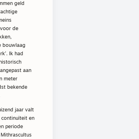
sommen geld
rachtige
meins
 voor de
kken,
ze bouwlaag
k’. Ik had
historisch
aangepast aan
en meter
udst bekende
.
zend jaar valt
continuïteit en
en periode
Mithrascultus