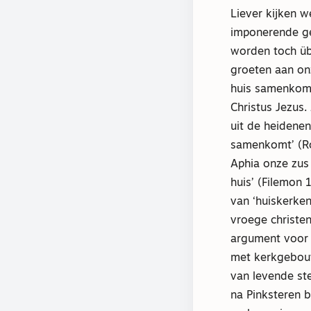
Liever kijken w
imponerende g
worden toch üb
groeten aan on
huis samenkomt’
Christus Jezus.
uit de heidenen
samenkomt’ (Ro
Aphia onze zus
huis’ (Filemon 
van ‘huiskerke
vroege christe
argument voor 
met kerkgebouw
van levende st
na Pinksteren 