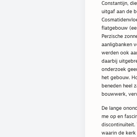
Constantijn, di
uitgaf aan de 
Cosmatidenvloe
flatgebouw (e
Perzische zonn
aanligbanken v
werden ook aan
daarbij uitgebr
onderzoek geen
het gebouw. Ho
beneden heel za
bouwwerk, verw
De lange onond
me op en fascin
discontinuïteit
waarin de kerk