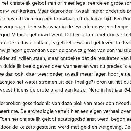
e het christelijk geloof min of meer legaliseerde en grote 
bouw van kerken. Maar daaronder (twaalf meter onder de p
r) bevindt zich nog een bouwlaag uit de keizertijd. Een Ro
en zogenaamde
insula)
waar in de tweede eeuw een tempel
egod Mithras gebouwd werd. Dit heiligdom, met drie vertre
oor de cultus en altaar, is geheel bewaard gebleven. In de
wijzingen gevonden voor de aanwezigheid van een ‘huisker
eider stil willen staan, maar ontdekte dat de resultaten van 
 duidelijk beeld geven over wanneer en wat nu precies is 
e dan ook, daar weer onder, twaalf meter lager, hoor je ti
chtjes het water stromen uit een (heilige?) bron uit het o
oest tijdens de grote brand van keizer Nero in het jaar 64
erbroken geschiedenis van deze plek van meer dan tweedui
eert me. De archeologie vertelt hier een eigen verhaal over 
. Toen het christelijk geloof staatsgodsdienst werd, begon e
 door de keizers gesteund werd met geld en wetgeving. De 