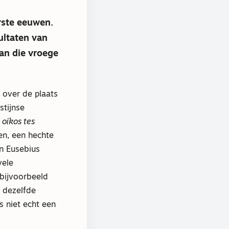
erste eeuwen.
ultaten van
an die vroege
t over de plaats
stijnse
s
oikos tes
en, een hechte
an Eusebius
vele
(bijvoorbeeld
 dezelfde
 niet echt een