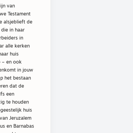
ijn van
uwe Testament
alsjeblieft de
die in haar
rbeiders in
ar alle kerken
haar huis
p – en ook
menkomt in jouw
op het bestaan
ren dat de
lfs een
zig te houden
eestelijk huis
 van Jeruzalem
lus en Barnabas