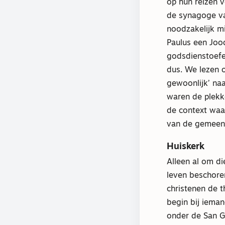
op hun reizen 
de synagoge van
noodzakelijk m
Paulus een Jood
godsdienstoefe
dus. We lezen o
gewoonlijk’ na
waren de plekk
de context waa
van de gemeent
Huiskerk
Alleen al om di
leven beschore
christenen de 
begin bij ieman
onder de San Gi