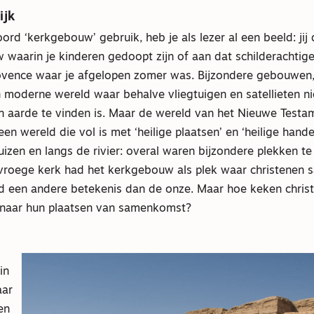
ijk
ord ‘kerkgebouw’ gebruik, heb je als lezer al een beeld: jij 
 waarin je kinderen gedoopt zijn of aan dat schilderachti
rovence waar je afgelopen zomer was. Bijzondere gebouwen, 
n moderne wereld waar behalve vliegtuigen en satellieten n
n aarde te vinden is. Maar de wereld van het Nieuwe Testa
een wereld die vol is met ‘heilige plaatsen’ en ‘heilige hand
huizen en langs de rivier: overal waren bijzondere plekken te 
vroege kerk had het kerkgebouw als plek waar christene
d een andere betekenis dan de onze. Maar hoe keken christ
naar hun plaatsen van samenkomst?
in
aar
en