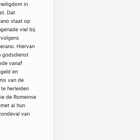
heiligdom in
t. Dat
rano staat op
genade viel bij
ervolgens
herano. Hiervan
n godsdienst
iode vanaf
 geld en
nis van de
 te herleiden
die de Romeinse
 met al hun
 zondeval van