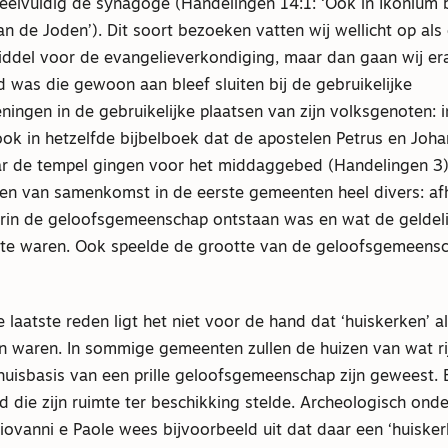
veelvuldig de synagoge (Handelingen 14:1: ‘Ook in Ikonium
 de Joden’). Dit soort bezoeken vatten wij wellicht op als
iddel voor de evangelieverkondiging, maar dan gaan wij er
 was die gewoon aan bleef sluiten bij de gebruikelijke
ningen in de gebruikelijke plaatsen van zijn volksgenoten:
ok in hetzelfde bijbelboek dat de apostelen Petrus en Joha
ar de tempel gingen voor het middaggebed (Handelingen 3).
en van samenkomst in de eerste gemeenten heel divers: afh
rin de geloofsgemeenschap ontstaan was en wat de geldel
e waren. Ook speelde de grootte van de geloofsgemeensch
e laatste reden ligt het niet voor de hand dat ‘huiskerken’ al
n waren. In sommige gemeenten zullen de huizen van wat ri
thuisbasis van een prille geloofsgemeenschap zijn geweest.
d die zijn ruimte ter beschikking stelde. Archeologisch on
ovanni e Paole wees bijvoorbeeld uit dat daar een ‘huisker