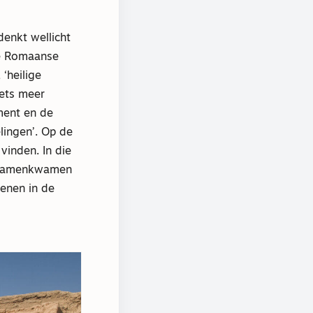
denkt wellicht
ge Romaanse
‘heilige
iets meer
ment en de
elingen’. Op de
vinden. In die
n samenkwamen
enen in de