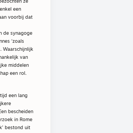
 bezochten ze
 enkel een
aan voorbij dat
 in de synagoge
nnes ‘zoals
 Waarschijnlijk
ankelijk van
ijke middelen
ap een rol.
tijd een lang
jkere
 Een bescheiden
derzoek in Rome
k’ bestond uit