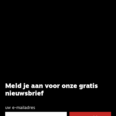
synode van Best met concrete voorstellen tot
verandering. Onderweg sprak uitgebreid met
CBK-lid Hans Burger, tevens hoogleraar
Systematische Theologie aan de TUU, over wat de
commissie beoogt.
Meld je aan voor onze gratis
nieuwsbrief
uw e-mailadres