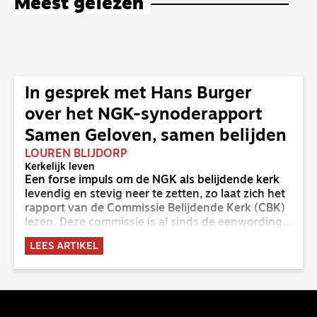
Meest gelezen
In gesprek met Hans Burger
over het NGK-synoderapport
Samen Geloven, samen belijden
LOUREN BLIJDORP
Kerkelijk leven
Een forse impuls om de NGK als belijdende kerk
levendig en stevig neer te zetten, zo laat zich het
rapport van de Commissie Belijdende Kerk (CBK)
lezen. Deze commissie is al sinds de eenwording
van de GKv en NGK actief en kreeg van de
LEES ARTIKEL
synode van Deventer in 2023 de opdracht om
haar analyse van de staat van het belijden te
voltooien, te adviseren over de binding aan de
belijdenis en bij te dragen aan de verlevendiging
van het belijden. Nu ligt er een rapport voor de