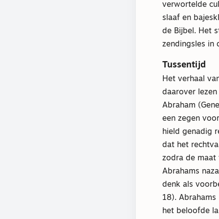
verwortelde cu
slaaf en bajesk
de Bijbel. Het 
zendingsles in
Tussentijd
Het verhaal van
daarover lezen 
Abraham (Genes
een zegen voor
hield genadig r
dat het rechtva
zodra de maat 
Abrahams nazat
denk als voor
18). Abrahams 
het beloofde l