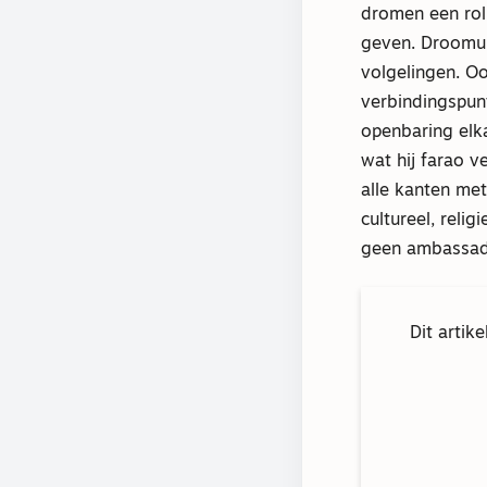
dromen een rol
geven. Droomui
volgelingen. Oo
verbindingspunt
openbaring elk
wat hij farao v
alle kanten me
cultureel, rel
geen ambassade
Dit artik