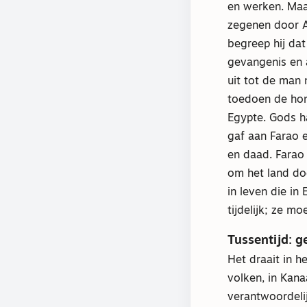
en werken. Maa
zegenen door A
begreep hij dat
gevangenis en 
uit tot de man 
toedoen de hong
Egypte. Gods h
gaf aan Farao 
en daad. Farao 
om het land doo
in leven die in
tijdelijk; ze m
Tussentijd: g
Het draait in 
volken, in Kan
verantwoordeli