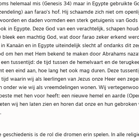
soms helemaal mis (Genesis 34) maar in Egypte gebruikte Go
ndeling) aan farao’s hof. Hij schaamde zich niet om openli
 woorden en daden vormden een sterk getuigenis van Gods 
ok in Egypte. Deze God van een verachtelijk, schapen houd
) bleek een machtig God, wat door farao zeker erkend werd.
in Kanaän en in Egypte uiteindelijk slecht af ondanks dit ze
 God om hen met Hem bekend te maken door Abrahams nazat
 een tussentijd: de tijd tussen de hemelvaart en de terugke
mt een eind aan, hoe lang het ook mag duren. Deze tussentij
 tijd waarin wij als leerlingen van Jezus onze Heer een zeg
 onder wie wij als vreemdelingen wonen. Wij vertegenwoo
 beste met hen voor heeft: een nieuwe hemel en aarde (Ope
eten wij hen laten zien en horen dat onze en hun gebroken
.
 geschiedenis is de rol die dromen erin spelen. In alle relig