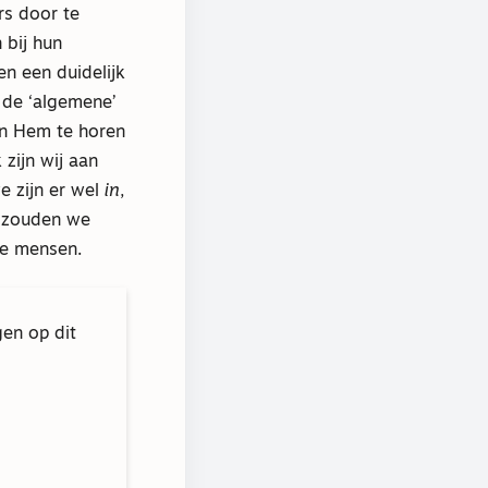
s door te
 bij hun
en een duidelijk
 de ‘algemene’
an Hem te horen
 zijn wij aan
e zijn er wel
in
,
s zouden we
le mensen.
gen op dit