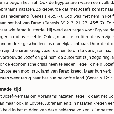
r zo begon het niet. Ook de Egyptenaren waren een volk d
brahams nazaten. Zo gebeurde dat met Jozefs komst naar 
 pas naderhand (Genesis 45:5-7). God was met hem in Potifa
aan het hof van Farao (Genesis 39:2-3, 21-23; 45:5-7). Zo 
naar wie farao luisterde. Hij werd een zegen voor Egypte da
ersnood overleefde. Ook zijn familie profiteerde van zijn h
and in deze geschiedenis is duidelijk zichtbaar. Door de d
en zijn dienaren kreeg Jozef de ruimte om te verwijzen naa
vertrouwde Jozef en gaf hem de autoriteit (zijn zegelring, 
r de economische crisis heen te leiden. Tegelijk hield Jozef 
 Egypte een mooi stuk land van Farao kreeg. Maar hun verbli
oesten weer terug naar het hun beloofde land (Genesis 12:1;
enade-tijd
het Jozef-verhaal om Abrahams nazaten; tegelijk gaat het G
aän maar ook in Egypte. Abraham en zijn nazaten kregen ee
jkheid in het midden van deze heidense volken: zij moesten