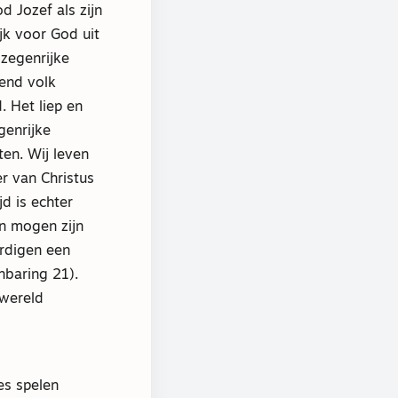
d Jozef als zijn
jk voor God uit
zegenrijke
end volk
 Het liep en
genrijke
en. Wij leven
er van Christus
d is echter
en mogen zijn
rdigen een
nbaring 21).
 wereld
ies spelen