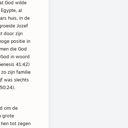
at God wilde
Egypte, al
rs huis, in de
groeide Jozef
t door zijn
oge positie in
romen die God
r God in woord
Genesis 41:42)
zo zijn familie
jf was slechts
 50:24).
od om de
n grote
 hen tot zegen