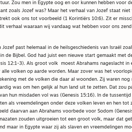
ltuur. Zou men in Egypte oog en oor kunnen hebben voor d
lant zoals Jozef was? Maar het verhaal van Jozef staat niet 
strekt ook ons tot voorbeeld (1 Korintiërs 10:6). Zit er miss
 dit verhaal waaraan wij vandaag wat hebben voor ons zen
 Jozef past helemaal in de heilsgeschiedenis van Israël zoa
in de Bijbel. God had juist een nieuwe start gemaakt met d
is 12:1-3). Als groot volk moest Abrahams nageslacht in 
 alle volken op aarde worden. Maar zover was het voorlopi
ekening met de volken die daar al woonden. Zij waren nog n
ardig was om hen gelijk al hun land uit te zetten. Dat zou 
van hun misdaden vol was (Genesis 15:16). In de tussentij
en als vreemdelingen onder deze volken leven en hen tot ze
beeld daarvan aan Abrahams voorbede voor Sodom (Genesi
nazaten zouden uitgroeien tot een groot volk, maar dat geb
and maar in Egypte waar zij als slaven en vreemdelingen m