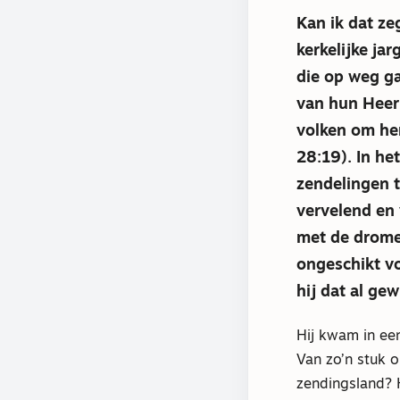
Kan ik dat ze
kerkelijke ja
die op weg ga
van hun Heer
volken om hen
28:19). In h
zendelingen t
vervelend en
met de drome
ongeschikt vo
hij dat al gew
Hij kwam in een
Van zo’n stuk 
zendingsland? H