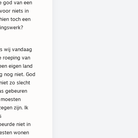
e god van een
voor niets in
chien toch een
dingswerk?
ls wij vandaag
e roeping van
een eigen land
g nog niet. God
iet zo slecht
pas gebeuren
d moesten
gen zijn. Ik
s
eurde niet in
oesten wonen