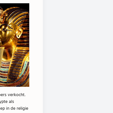
oers verkocht.
ypte als
p in de religie