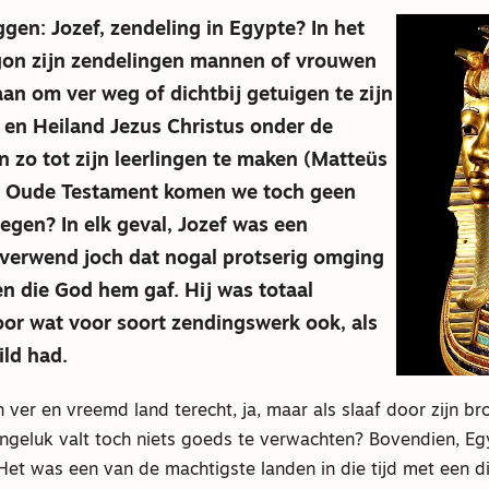
ggen: Jozef, zendeling in Egypte? In het
rgon zijn zendelingen mannen of vrouwen
an om ver weg of dichtbij getuigen te zijn
 en Heiland Jezus Christus onder de
 zo tot zijn leerlingen te maken (Matteüs
et Oude Testament komen we toch geen
egen? In elk geval, Jozef was een
 verwend joch dat nogal protserig omging
n die God hem gaf. Hij was totaal
or wat voor soort zendingswerk ook, als
ild had.
 ver en vreemd land terecht, ja, maar als slaaf door zijn br
ongeluk valt toch niets goeds te verwachten? Bovendien, Eg
et was een van de machtigste landen in die tijd met een die