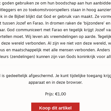
: goden gebruiken ze om hun boodschap aan hun aanbidder
tleggers en zo toekomstvoorspellers staan in hoog aanzien
k in de Bijbel blijkt dat God er gebruik van maakt. Ze vorm
 tussen Jozef en Farao. In dromen raken de ‘bijzondere’ en
aar. God communiceert met Farao en tegelijk krijgt Jozef v
ertellen moet. Wij leven als vreemdelingen op aarde. Tegelijk
t deze wereld verbonden. Al zijn we niet
van
deze wereld, w
igieus en maatschappelijk met alle mensen verbonden. Ander
urs (zendelingen) kunnen zijn van Gods koninkrijk voor al
el is gedeeltelijk afgeschermd. Je kunt tijdelijke toegang krij
apparaat en in deze browser.
Prijs: €1,00
Koop dit artikel