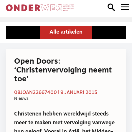
Alle artikelen
Open Doors:
‘Christenvervolging neemt
toe’
08JOAN22667400 | 9 JANUARI 2015
Nieuws
Christenen hebben wereldwijd steeds
meer te maken met vervolging vanwege
hun geloof. Vooral in Azië, het Midden-