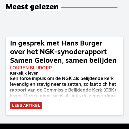
Meest gelezen
In gesprek met Hans Burger
over het NGK-synoderapport
Samen Geloven, samen belijden
LOUREN BLIJDORP
Kerkelijk leven
Een forse impuls om de NGK als belijdende kerk
levendig en stevig neer te zetten, zo laat zich het
rapport van de Commissie Belijdende Kerk (CBK)
lezen. Deze commissie is al sinds de eenwording
van de GKv en NGK actief en kreeg van de
LEES ARTIKEL
synode van Deventer in 2023 de opdracht om
haar analyse van de staat van het belijden te
voltooien, te adviseren over de binding aan de
belijdenis en bij te dragen aan de verlevendiging