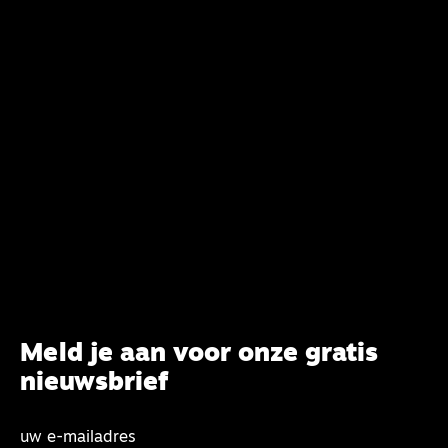
van het belijden. Nu ligt er een rapport voor de
synode van Best met concrete voorstellen tot
verandering. Onderweg sprak uitgebreid met
CBK-lid Hans Burger, tevens hoogleraar
Systematische Theologie aan de TUU, over wat de
commissie beoogt.
Meld je aan voor onze gratis
nieuwsbrief
uw e-mailadres