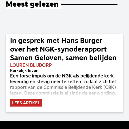
Meest gelezen
In gesprek met Hans Burger
over het NGK-synoderapport
Samen Geloven, samen belijden
LOUREN BLIJDORP
Kerkelijk leven
Een forse impuls om de NGK als belijdende kerk
levendig en stevig neer te zetten, zo laat zich het
rapport van de Commissie Belijdende Kerk (CBK)
lezen. Deze commissie is al sinds de eenwording
van de GKv en NGK actief en kreeg van de
LEES ARTIKEL
synode van Deventer in 2023 de opdracht om
haar analyse van de staat van het belijden te
voltooien, te adviseren over de binding aan de
belijdenis en bij te dragen aan de verlevendiging
van het belijden. Nu ligt er een rapport voor de