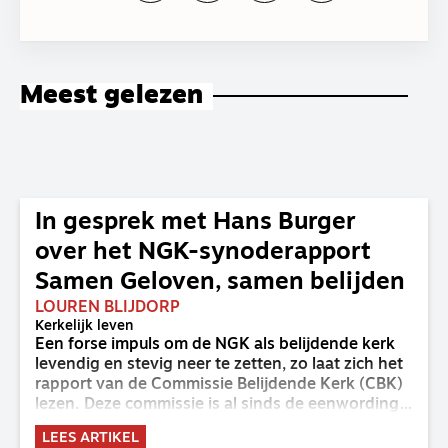
Meest gelezen
In gesprek met Hans Burger
over het NGK-synoderapport
Samen Geloven, samen belijden
LOUREN BLIJDORP
Kerkelijk leven
Een forse impuls om de NGK als belijdende kerk
levendig en stevig neer te zetten, zo laat zich het
rapport van de Commissie Belijdende Kerk (CBK)
lezen. Deze commissie is al sinds de eenwording
van de GKv en NGK actief en kreeg van de
LEES ARTIKEL
synode van Deventer in 2023 de opdracht om