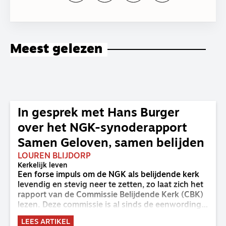
Meest gelezen
In gesprek met Hans Burger
over het NGK-synoderapport
Samen Geloven, samen belijden
LOUREN BLIJDORP
Kerkelijk leven
Een forse impuls om de NGK als belijdende kerk
levendig en stevig neer te zetten, zo laat zich het
rapport van de Commissie Belijdende Kerk (CBK)
lezen. Deze commissie is al sinds de eenwording
van de GKv en NGK actief en kreeg van de
LEES ARTIKEL
synode van Deventer in 2023 de opdracht om