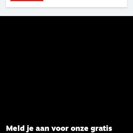
haar analyse van de staat van het belijden te
voltooien, te adviseren over de binding aan de
belijdenis en bij te dragen aan de verlevendiging
van het belijden. Nu ligt er een rapport voor de
synode van Best met concrete voorstellen tot
verandering. Onderweg sprak uitgebreid met
CBK-lid Hans Burger, tevens hoogleraar
Systematische Theologie aan de TUU, over wat de
commissie beoogt.
Meld je aan voor onze gratis