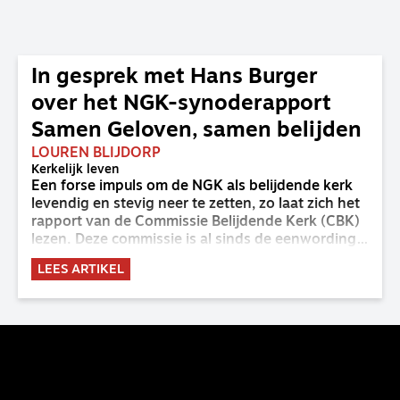
In gesprek met Hans Burger
over het NGK-synoderapport
Samen Geloven, samen belijden
LOUREN BLIJDORP
Kerkelijk leven
Een forse impuls om de NGK als belijdende kerk
levendig en stevig neer te zetten, zo laat zich het
rapport van de Commissie Belijdende Kerk (CBK)
lezen. Deze commissie is al sinds de eenwording
van de GKv en NGK actief en kreeg van de
LEES ARTIKEL
synode van Deventer in 2023 de opdracht om
haar analyse van de staat van het belijden te
voltooien, te adviseren over de binding aan de
belijdenis en bij te dragen aan de verlevendiging
van het belijden. Nu ligt er een rapport voor de
synode van Best met concrete voorstellen tot
verandering. Onderweg sprak uitgebreid met