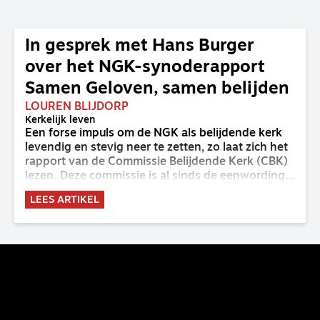
In gesprek met Hans Burger
over het NGK-synoderapport
Samen Geloven, samen belijden
LOUREN BLIJDORP
Kerkelijk leven
Een forse impuls om de NGK als belijdende kerk
levendig en stevig neer te zetten, zo laat zich het
rapport van de Commissie Belijdende Kerk (CBK)
lezen. Deze commissie is al sinds de eenwording
van de GKv en NGK actief en kreeg van de
LEES ARTIKEL
synode van Deventer in 2023 de opdracht om
haar analyse van de staat van het belijden te
voltooien, te adviseren over de binding aan de
belijdenis en bij te dragen aan de verlevendiging
van het belijden. Nu ligt er een rapport voor de
synode van Best met concrete voorstellen tot
verandering. Onderweg sprak uitgebreid met
CBK-lid Hans Burger, tevens hoogleraar
Systematische Theologie aan de TUU, over wat de