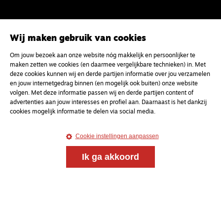
Wij maken gebruik van cookies
Om jouw bezoek aan onze website nóg makkelijk en persoonlijker te
maken zetten we cookies (en daarmee vergelijkbare technieken) in. Met
deze cookies kunnen wij en derde partijen informatie over jou verzamelen
Meld je aan voor onze gratis
en jouw internetgedrag binnen (en mogelijk ook buiten) onze website
volgen. Met deze informatie passen wij en derde partijen content of
nieuwsbrief
advertenties aan jouw interesses en profiel aan. Daarnaast is het dankzij
cookies mogelijk informatie te delen via social media.
uw e-mailadres
Cookie instellingen aanpassen
Ik ga akkoord