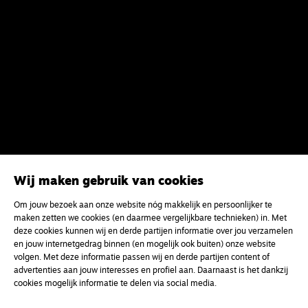
Wij maken gebruik van cookies
Meld je aan voor onze gratis
Om jouw bezoek aan onze website nóg makkelijk en persoonlijker te
nieuwsbrief
maken zetten we cookies (en daarmee vergelijkbare technieken) in. Met
deze cookies kunnen wij en derde partijen informatie over jou verzamelen
en jouw internetgedrag binnen (en mogelijk ook buiten) onze website
uw e-mailadres
volgen. Met deze informatie passen wij en derde partijen content of
advertenties aan jouw interesses en profiel aan. Daarnaast is het dankzij
cookies mogelijk informatie te delen via social media.