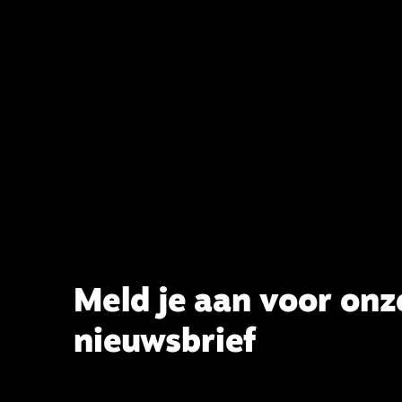
van de staat van het belijden te
voltooien, te adviseren over de
binding aan de belijdenis en bij te
dragen aan de verlevendiging van
het belijden. Nu ligt er een rapport
voor de synode van Best met
concrete voorstellen tot
verandering. Onderweg sprak
uitgebreid met CBK-lid Hans Burger,
tevens hoogleraar Systematische
Theologie aan de TUU, over wat de
commissie beoogt.
Meld je aan voor onz
nieuwsbrief