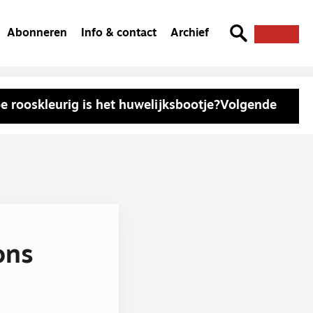
Abonneren
Info & contact
Archief
e rooskleurig is het huwelijksbootje?
Volgende
ons