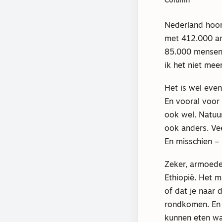
Column
Nederland hoort
met 412.000 a
85.000 mensen 
ik het niet meer
Het is wel even
En vooral voor m
ook wel. Natuur
ook anders. Vee
En misschien – 
Zeker, armoede
Ethiopië. Het m
of dat je naar 
rondkomen. En 
kunnen eten wat