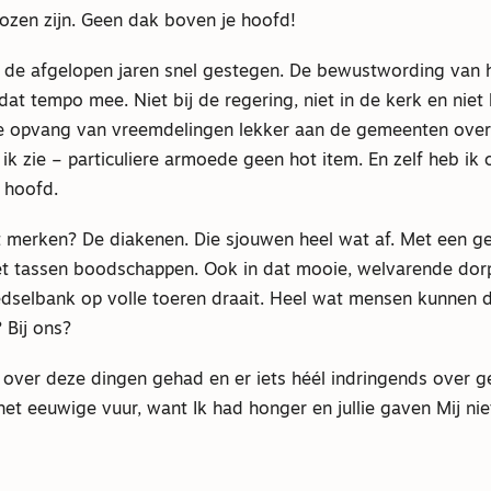
ozen zijn. Geen dak boven je hoofd!
jn de afgelopen jaren snel gestegen. De bewustwording van
 dat tempo mee. Niet bij de regering, niet in de kerk en niet 
de opvang van vreemdelingen lekker aan de gemeenten over.
 ik zie – particuliere armoede geen hot item. En zelf heb ik
 hoofd.
t merken? De diakenen. Die sjouwen heel wat af. Met een g
t tassen boodschappen. Ook in dat mooie, welvarende dor
dselbank op volle toeren draait. Heel wat mensen kunnen d
 Bij ons?
 over deze dingen gehad en er iets héél indringends over g
het eeuwige vuur, want Ik had honger en jullie gaven Mij niet