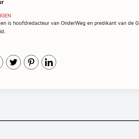
ur
RGEN
en is hoofdredacteur van OnderWeg en predikant van de 
id.