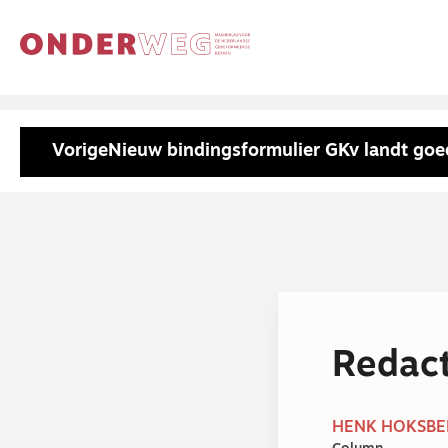
Vorige
Nieuw bindingsformulier GKv landt goe
Redact
HENK HOKSBER