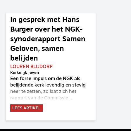
In gesprek met Hans
Burger over het NGK-
synoderapport Samen
Geloven, samen
belijden
LOUREN BLIJDORP
Kerkelijk leven
Een forse impuls om de NGK als
belijdende kerk levendig en stevig
neer te zetten, zo laat zich het
rapport van de Commissie
Belijdende Kerk (CBK) lezen. Deze
LEES ARTIKEL
commissie is al sinds de eenwording
van de GKv en NGK actief en kreeg
van de synode van Deventer in
2023 de opdracht om haar analyse