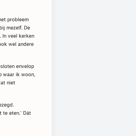
 het probleem
bij mezelf. De
 In veel kerken
 ook wel andere
esloten envelop
p waar ik woon,
at niet
ezegd.
 te eten.’ Dát