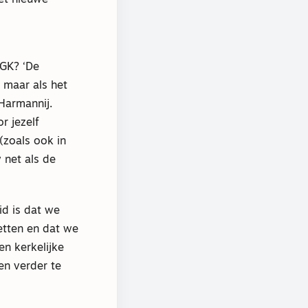
het nieuwe
NGK? ‘De
 maar als het
Harmannij.
r jezelf
 (zoals ook in
 net als de
id is dat we
etten en dat we
en kerkelijke
en verder te