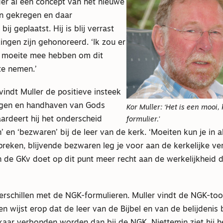
der al een concept van het nieuwe
en gekregen en daar
ij geplaatst. Hij is blij verrast
ingen zijn gehonoreerd. ‘Ik zou er
 moeite mee hebben om dit
te nemen.’
vindt Muller de positieve insteek
agen en handhaven van Gods
Kor Muller: ‘Het is een mooi, 
rdeert hij het onderscheid
formulier.’
’ en ‘bezwaren’ bij de leer van de kerk. ‘Moeiten kun je in al
reken, blijvende bezwaren leg je voor aan de kerkelijke ve
n de GKv doet op dit punt meer recht aan de werkelijkheid 
verschillen met de NGK-formulieren. Muller vindt de NGK-too
 en wijst erop dat de leer van de Bijbel en van de belijdenis 