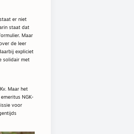
taat er niet
rin staat dat
formulier. Maar
over de leer
arbij expliciet
e solidair met
Kv. Maar het
r, emeritus NGK-
issie voor
gentijds