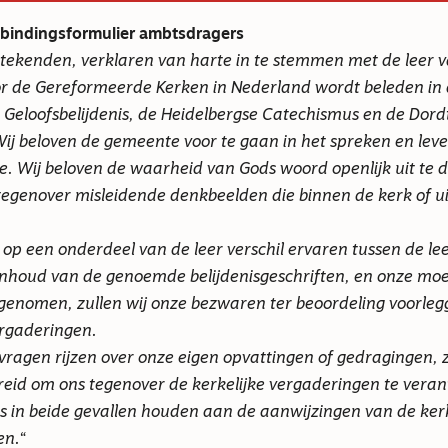
bindingsformulier ambtsdragers
tekenden, verklaren van harte in te stemmen met de leer va
or de Gereformeerde Kerken in Nederland wordt beleden in
Geloofsbelijdenis, de Heidelbergse Catechismus en de Dord
Wij beloven de gemeente voor te gaan in het spreken en leve
e. Wij beloven de waarheid van Gods woord openlijk uit te 
genover misleidende denkbeelden die binnen de kerk of ui
op een onderdeel van de leer verschil ervaren tussen de le
 inhoud van de genoemde belijdenisgeschriften, en onze moe
enomen, zullen wij onze bezwaren ter beoordeling voorleg
ergaderingen.
ragen rijzen over onze eigen opvattingen of gedragingen, zi
eid om ons tegenover de kerkelijke vergaderingen te vera
ns in beide gevallen houden aan de aanwijzingen van de kerk
en.