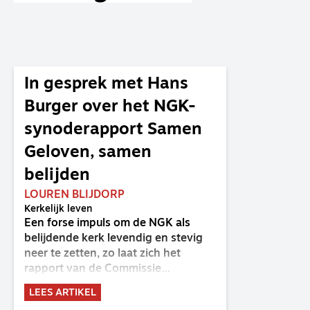
In gesprek met Hans
Burger over het NGK-
synoderapport Samen
Geloven, samen
belijden
LOUREN BLIJDORP
Kerkelijk leven
Een forse impuls om de NGK als
belijdende kerk levendig en stevig
neer te zetten, zo laat zich het
rapport van de Commissie
Belijdende Kerk (CBK) lezen. Deze
LEES ARTIKEL
commissie is al sinds de eenwording