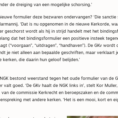
nder de dreiging van een mogelijke schorsing.’
nieuwe formulier deze bezwaren ondervangen? ‘Die sanctie s
Harmannij. ‘Dat is nu opgenomen in de nieuwe Kerkorde, waa
 geschorst wordt als hij in strijd handelt met het bindings
elang dat het bindingsformulier een positieve insteek tegen
agt (“voorgaan”, “uitdragen”, “handhaven”). De GKv wordt da
dt je niet alleen aan bepaalde geschriften, maar verklaart j
 kerken, die daarin hun geloof belijden.’
NGK bestond weerstand tegen het oude formulier van de G
r valt goed. ‘De GKv haalt de NGK links in’, stelt Kor Mulle
id van de commissie Kerkrecht en beroepszaken en de comm
enspreking met andere kerken. ‘Het is een mooi, kort en ei