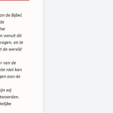
n de Bijbel,
 de
tse
n vanuit dit
dragen, en te
t de wereld
er van de
ite niet kan
gen aan de
jn wij
ntwoorden.
elijke