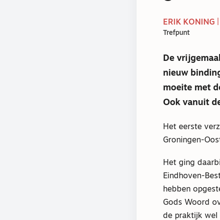
ERIK KONING |
Trefpunt
De vrijgemaak
nieuw bindin
moeite met d
Ook vanuit d
Het eerste ver
Groningen-Oost
Het ging daarb
Eindhoven-Best
hebben opgestel
Gods Woord over
de praktijk we