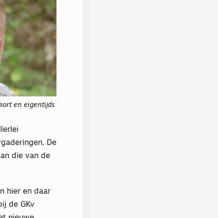
kort en eigentijds
lerlei
rgaderingen. De
dan die van de
n hier en daar
bij de GKv