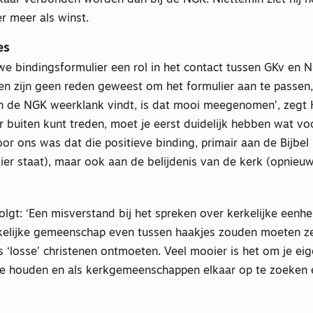
kaar verbonden worden dan bij de NGK. Niettemin ziet hij 
r meer als winst.
es
we bindingsformulier een rol in het contact tussen GKv en 
n zijn geen reden geweest om het formulier aan te passen,
en de NGK weerklank vindt, is dat mooi meegenomen’, zegt 
r buiten kunt treden, moet je eerst duidelijk hebben wat voo
Voor ons was dat die positieve binding, primair aan de Bijbel
er staat), maar ook aan de belijdenis van de kerk (opnieuw
lgt: ‘Een misverstand bij het spreken over kerkelijke eenhe
kelijke gemeenschap even tussen haakjes zouden moeten z
ls ‘losse’ christenen ontmoeten. Veel mooier is het om je eig
t te houden en als kerkgemeenschappen elkaar op te zoeken 