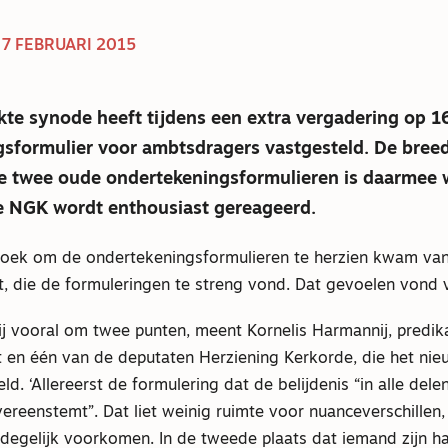
 7 FEBRUARI 2015
te synode heeft tijdens een extra vergadering op 16
gsformulier voor ambtsdragers vastgesteld. De bree
e twee oude ondertekeningsformulieren is daarme
e NGK wordt enthousiast gereageerd.
zoek om de ondertekeningsformulieren te herzien kwam va
, die de formuleringen te streng vond. Dat gevoelen vond 
ij vooral om twee punten, meent Kornelis Harmannij, predi
 en één van de deputaten Herziening Kerkorde, die het nie
d. ‘Allereerst de formulering dat de belijdenis “in alle del
eenstemt”. Dat liet weinig ruimte voor nuanceverschillen, t
l degelijk voorkomen. In de tweede plaats dat iemand zijn 