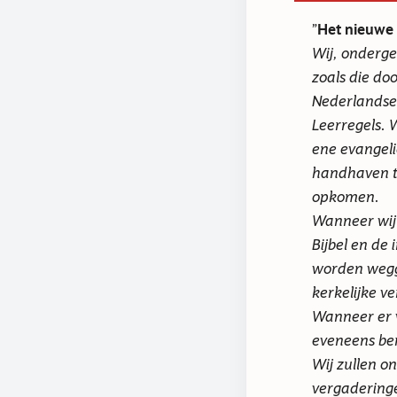
Het nieuwe 
Wij, onderge
zoals die do
Nederlandse 
Leerregels. 
ene evangeli
handhaven te
opkomen.
Wanneer wij 
Bijbel en de
worden wegg
kerkelijke v
Wanneer er v
eveneens ber
Wij zullen o
vergadering