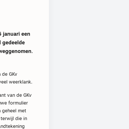
 januari een
d gedeelde
e weggenomen.
n de GKv
veel weerklank.
kant van de GKv
uwe formulier
en geheel met
erwijl die in
handtekening