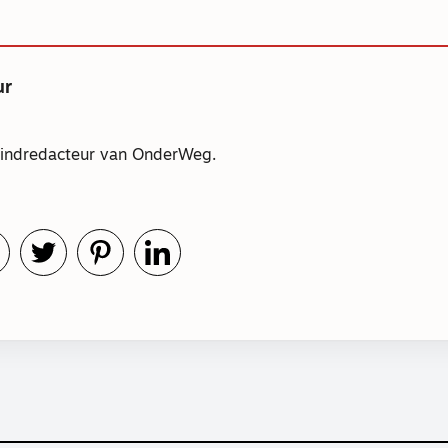
ur
 eindredacteur van OnderWeg.