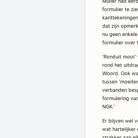
Muller had eer
formulier te zi
kanttekeningen b
dat zijn opmerk
nu geen enkele
formulier over 
‘Ronduit mooi’ 
rond het uitdr
Woord. Ook waa
tussen ‘moeiten
verbanden besp
formulering va
NGK.’
Er blijven wel 
wat hartelijker