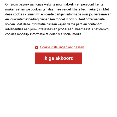
Om jouw bezoek aan onze website nóg makkelijk en persoonlijker te
maken zetten we cookies (en daarmee vergelijkbare technieken) in. Met
deze cookies kunnen wij en derde partijen informatie over jou verzamelen
en jouw internetgedrag binnen (en mogelijk ook buiten) onze website
volgen. Met deze informatie passen wij en derde partijen content of
Meld je aan voor onze gratis
advertenties aan jouw interesses en profiel aan. Daarnaast is het dankzij
nieuwsbrief
cookies mogelijk informatie te delen via social media.
Cookie instellingen aanpassen
uw e-mailadres
Ik ga akkoord