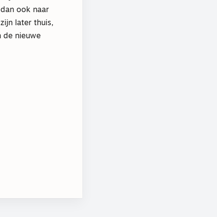
e dan ook naar
jn later thuis,
n de nieuwe