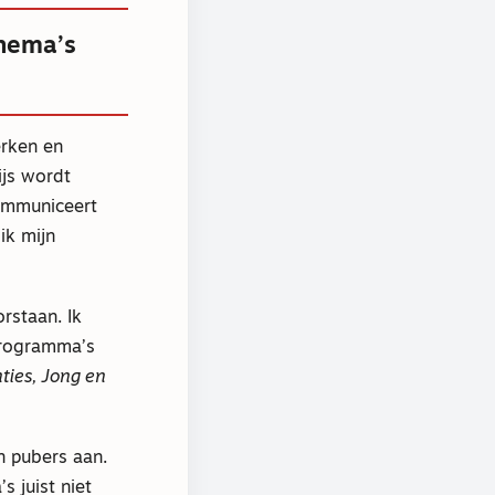
thema’s
erken en
ijs wordt
communiceert
ik mijn
rstaan. Ik
programma’s
ties, Jong en
n pubers aan.
 juist niet