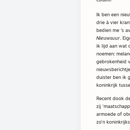
Column
Ik ben een nieu
drie à vier kra
bedien me ‘s av
Nieuwsuur
. Ei
ik lijd aan wat
noemen: melanc
gebrokenheid v
nieuwsberichtjes
duister ben ik 
koninkrijk tuss
Recent dook de 
zij ‘maatschap
armoede of obes
zo’n koninkrijks