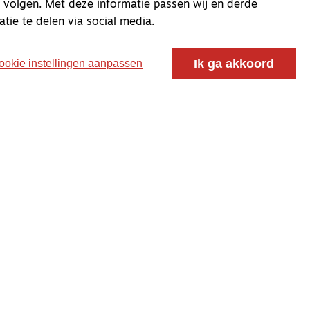
 volgen. Met deze informatie passen wij en derde
atie te delen via social media.
Ik ga akkoord
ookie instellingen aanpassen
oor ontmoeting, vorming en gesprek voor christenen
 voor de Nederlandse Gereformeerde Kerken.