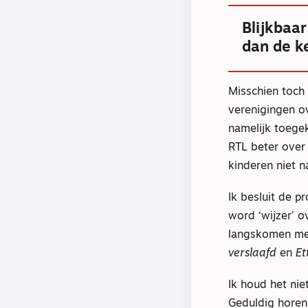
Blijkbaa
dan de k
Misschien toch 
verenigingen o
namelijk toege
RTL beter over 
kinderen niet n
Ik besluit de 
word ‘wijzer’ 
langskomen met
verslaafd
en
Et
Ik houd het nie
Geduldig horen