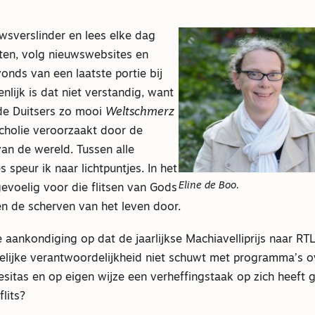
wsverslinder en lees elke dag
nten, volg nieuwswebsites en
onds van een laatste portie bij
genlijk is dat niet verstandig, want
 de Duitsers zo mooi
Weltschmerz
holie veroorzaakt door de
an de wereld. Tussen alle
 speur ik naar lichtpuntjes. In het
Eline de Boo.
gevoelig voor die flitsen van Gods
en de scherven van het leven door.
aankondiging op dat de jaarlijkse Machiavelliprijs naar RT
pelijke verantwoordelijkheid niet schuwt met programma’s o
itas en op eigen wijze een verheffingstaak op zich heeft g
flits?