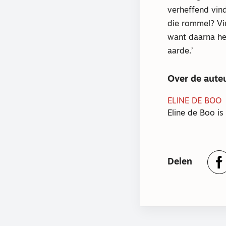
verheffend vind
die rommel? Vin
want daarna he
aarde.’
Over de aute
ELINE DE BOO
Eline de Boo is
Delen