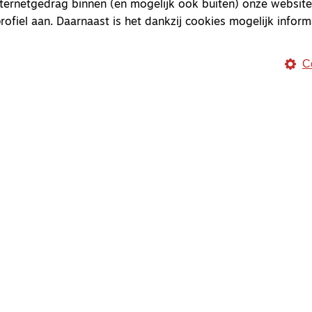
nternetgedrag binnen (en mogelijk ook buiten) onze website
rofiel aan. Daarnaast is het dankzij cookies mogelijk inform
C
Magazine
Onderweg
Onderweg is een platform v
onderweg, in het bijzonder
Magazine
Onderweg