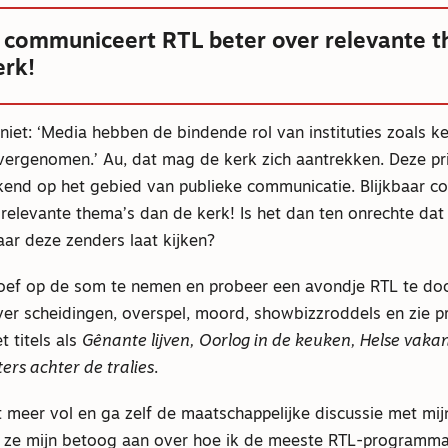
r communiceert RTL beter over relevante 
erk!
niet: ‘Media hebben de bindende rol van instituties zoals k
vergenomen.’ Au, dat mag de kerk zich aantrekken. Deze pr
kend op het gebied van publieke communicatie. Blijkbaar 
relevante thema’s dan de kerk! Is het dan ten onrechte dat 
aar deze zenders laat kijken?
proef op de som te nemen en probeer een avondje RTL te doo
over scheidingen, overspel, moord, showbizzroddels en zie 
 titels als
Gênante lijven, Oorlog in de keuken, Helse vakan
ters achter de tralies
.
t meer vol en ga zelf de maatschappelijke discussie met mij
 ze mijn betoog aan over hoe ik de meeste RTL-programma’s