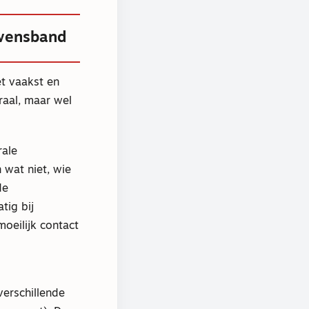
uwensband
et vaakst en
raal, maar wel
rale
 wat niet, wie
de
tig bij
moeilijk contact
verschillende