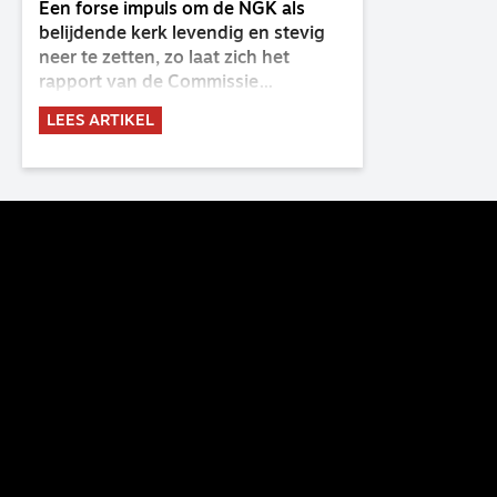
Een forse impuls om de NGK als
belijdende kerk levendig en stevig
neer te zetten, zo laat zich het
rapport van de Commissie
Belijdende Kerk (CBK) lezen. Deze
LEES ARTIKEL
commissie is al sinds de eenwording
van de GKv en NGK actief en kreeg
van de synode van Deventer in
2023 de opdracht om haar analyse
van de staat van het belijden te
voltooien, te adviseren over de
binding aan de belijdenis en bij te
dragen aan de verlevendiging van
het belijden. Nu ligt er een rapport
voor de synode van Best met
concrete voorstellen tot
verandering. Onderweg sprak
uitgebreid met CBK-lid Hans Burger,
tevens hoogleraar Systematische
Theologie aan de TUU, over wat de