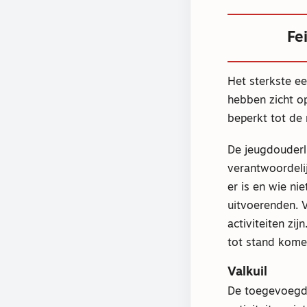
Fe
Het sterkste ee
hebben zicht op
beperkt tot de
De jeugdouderli
verantwoordelij
er is en wie ni
uitvoerenden. 
activiteiten zi
tot stand kome
Valkuil
De toegevoegde 