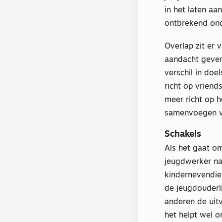
in het laten aa
ontbrekend ond
Overlap zit er 
aandacht geven
verschil in doe
richt op vrien
meer richt op h
samenvoegen va
Schakels
Als het gaat om
jeugdwerker na
kindernevendien
de jeugdouderl
anderen de uitv
het helpt wel o