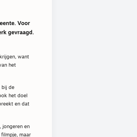
eente. Voor
erk gevraagd.
krijgen, want
van het
 bij de
 ook het doel
breekt en dat
, jongeren en
 filmpje, maar