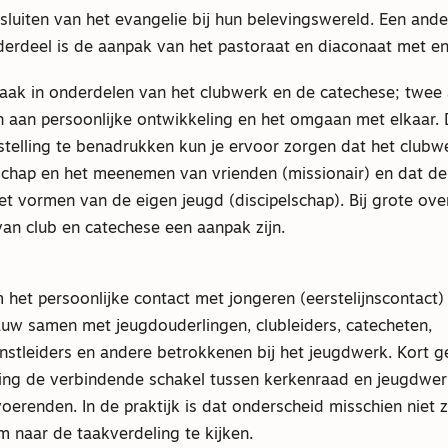
nsluiten van het evangelie bij hun belevingswereld. Een and
erdeel is de aanpak van het pastoraat en diaconaat met en
vaak in onderdelen van het clubwerk en de catechese; twee a
 aan persoonlijke ontwikkeling en het omgaan met elkaar. 
lstelling te benadrukken kun je ervoor zorgen dat het clubw
dschap en het meenemen van vrienden (missionair) en dat de
et vormen van de eigen jeugd (discipelschap). Bij grote ove
n club en catechese een aanpak zijn.
 het persoonlijke contact met jongeren (eerstelijnscontact)
uw samen met jeugdouderlingen, clubleiders, catecheten,
stleiders en andere betrokkenen bij het jeugdwerk. Kort g
ing de verbindende schakel tussen kerkenraad en jeugdwerk
oerenden. In de praktijk is dat onderscheid misschien niet 
m naar de taakverdeling te kijken.