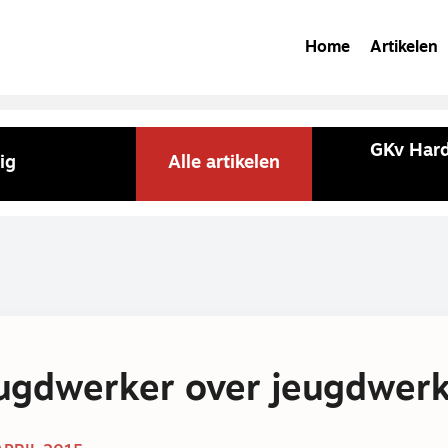
Home
Artikelen
GKv Hard
ig
Alle artikelen
ugdwerker over jeugdwer