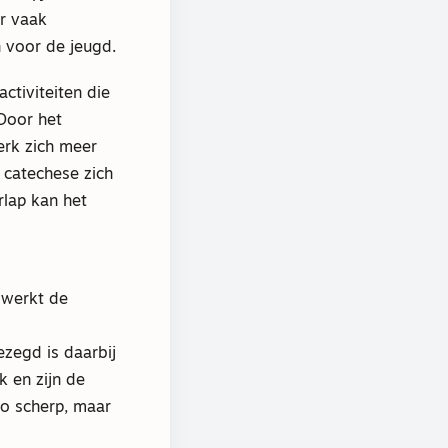
er vaak
 voor de jeugd.
ctiviteiten die
Door het
erk zich meer
 catechese zich
rlap kan het
 werkt de
ezegd is daarbij
 en zijn de
zo scherp, maar