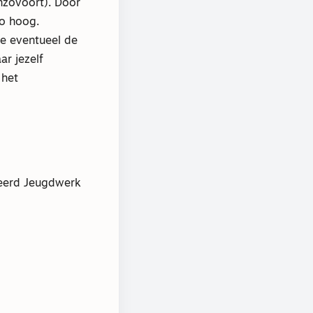
enzovoort). Door
zo hoog.
je eventueel de
ar jezelf
 het
meerd Jeugdwerk