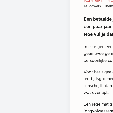
PAUL SMIT | 4
Jeugdwerk
Them
Een betaalde
een paar jaar
Hoe vul je dat
In elke gemeent
geen twee gemee
persoonlijke co
Voor het signal
leeftijdsgroepen
omschrijft, dan
wat overlapt.
Een regelmatig
jongvolwassenen