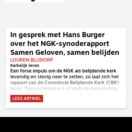
In gesprek met Hans Burger
over het NGK-synoderapport
Samen Geloven, samen belijden
LOUREN BLIJDORP
Kerkelijk leven
Een forse impuls om de NGK als belijdende kerk
levendig en stevig neer te zetten, zo laat zich het
rapport van de Commissie Belijdende Kerk (CBK)
lezen. Deze commissie is al sinds de eenwording
van de GKv en NGK actief en kreeg van de
LEES ARTIKEL
synode van Deventer in 2023 de opdracht om
haar analyse van de staat van het belijden te
voltooien, te adviseren over de binding aan de
belijdenis en bij te dragen aan de verlevendiging
van het belijden. Nu ligt er een rapport voor de
synode van Best met concrete voorstellen tot