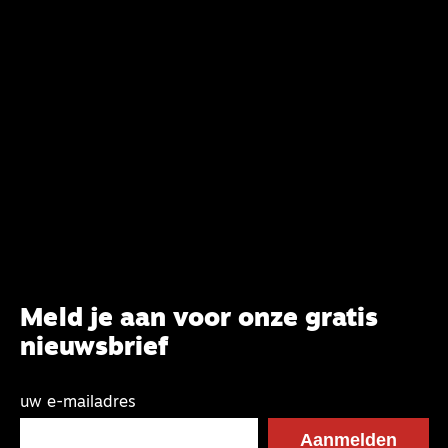
verandering. Onderweg sprak uitgebreid met
CBK-lid Hans Burger, tevens hoogleraar
Systematische Theologie aan de TUU, over wat de
commissie beoogt.
Meld je aan voor onze gratis
nieuwsbrief
uw e-mailadres