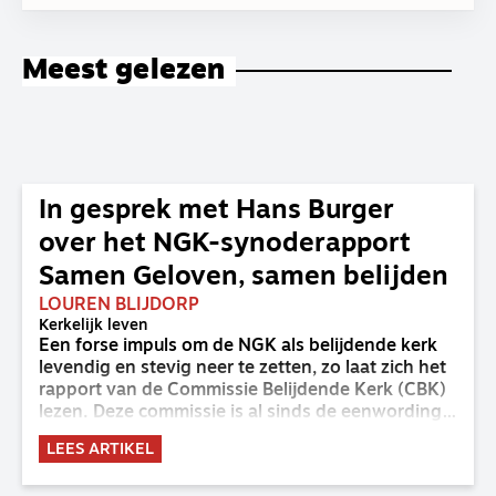
Meest gelezen
In gesprek met Hans Burger
over het NGK-synoderapport
Samen Geloven, samen belijden
LOUREN BLIJDORP
Kerkelijk leven
Een forse impuls om de NGK als belijdende kerk
levendig en stevig neer te zetten, zo laat zich het
rapport van de Commissie Belijdende Kerk (CBK)
lezen. Deze commissie is al sinds de eenwording
van de GKv en NGK actief en kreeg van de
LEES ARTIKEL
synode van Deventer in 2023 de opdracht om
haar analyse van de staat van het belijden te