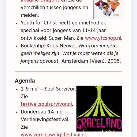
Imagine Dragons
en zie de
verschillen tussen jongens en
meiden.
Youth for Christ heeft een methodiek
speciaal voor jongens van 11-14 jaar
ontwikkeld: Super-Man. Zie
www.yfcshop.nl
.
Boekentip: Koos Neuvel,
Waarom jongens
geen meisjes zijn. Wat je moet weten als je
jongens opvoedt,
Amsterdam (Veen), 2006.
Agenda
1-5 mei – Soul Survivor.
Zie
festival.soulsurvivor.nl
.
Donderdag 14 mei –
Vernieuwingsfestival.
Zie
www.vernieuwingsfestival.nl
.