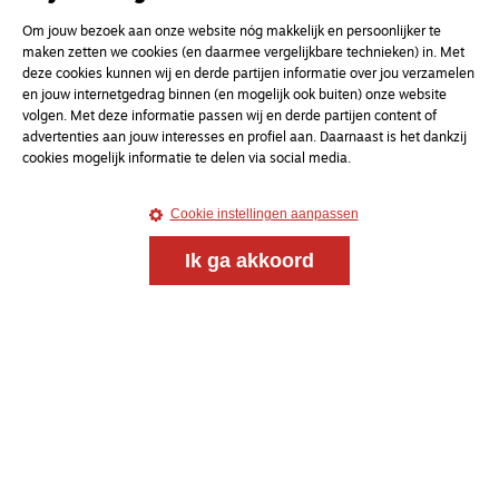
Om jouw bezoek aan onze website nóg makkelijk en persoonlijker te
maken zetten we cookies (en daarmee vergelijkbare technieken) in. Met
deze cookies kunnen wij en derde partijen informatie over jou verzamelen
en jouw internetgedrag binnen (en mogelijk ook buiten) onze website
volgen. Met deze informatie passen wij en derde partijen content of
advertenties aan jouw interesses en profiel aan. Daarnaast is het dankzij
cookies mogelijk informatie te delen via social media.
Cookie instellingen aanpassen
Ik ga akkoord
Magazine
Onderweg
Onderweg is een platform voor ontmoeting, vorming
en gesprek voor christenen onderweg, in het bijzonder
voor de Nederlandse Gereformeerde Kerken.
Magazine
Onderweg
Kvk-nummer 33277063