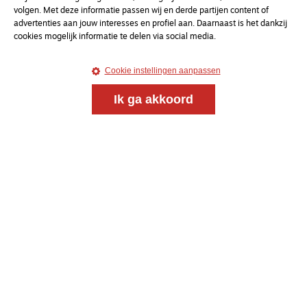
volgen. Met deze informatie passen wij en derde partijen content of
advertenties aan jouw interesses en profiel aan. Daarnaast is het dankzij
cookies mogelijk informatie te delen via social media.
Magazine
Onderweg
Cookie instellingen aanpassen
Onderweg is een platform voor ontmoeting, vorming
en gesprek voor christenen onderweg, in het bijzonder
Ik ga akkoord
voor de Nederlandse Gereformeerde Kerken.
Magazine
Onderweg
Kvk-nummer 33277063
NL46 INGB 0117 5827 86
info@onderwegonline.nl