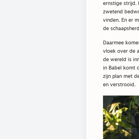
ernstige strij
zwetend bedwo
vinden. En er 
de schaapsherde
Daarmee komen 
vloek over de 
de wereld is i
in Babel komt 
zijn plan met d
en verstrooid.