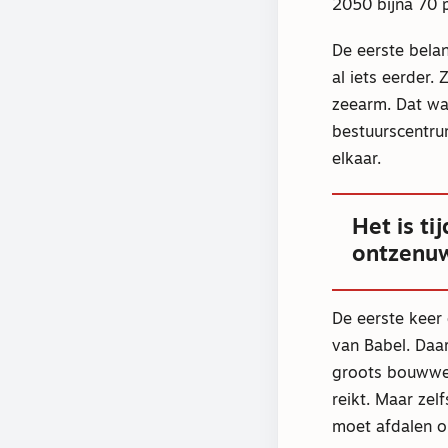
2050 bijna 70 p
De eerste bela
al iets eerder.
zeearm. Dat wa
bestuurscentru
elkaar.
Het is ti
ontzenu
De eerste keer 
van Babel. Daar
groots bouwwer
reikt. Maar zel
moet afdalen o