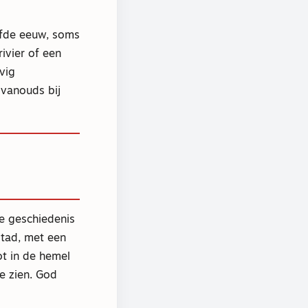
lfde eeuw, soms
rivier of een
vig
 vanouds bij
de geschiedenis
stad, met een
t in de hemel
te zien. God