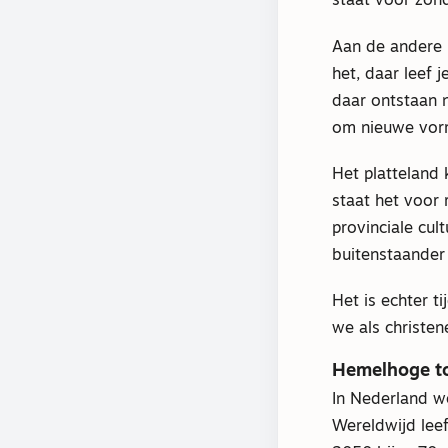
staat voor zon
Aan de andere 
het, daar leef 
daar ontstaan n
om nieuwe vor
Het platteland
staat het voor 
provinciale cul
buitenstaander
Het is echter t
we als christe
Hemelhoge t
In Nederland w
Wereldwijd lee