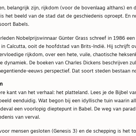
, belangrijk zijn, rijkdom (voor de bovenlaag althans) en 
is het beeld van de stad dat de geschiedenis oproept. En n
 soort Babels.
rleden Nobelprijswinnaar Günter Grass schreef in 1986 een
in Calcutta, ooit de hoofdstad van Brits-Indië. Hij schrijft 
rvloedige rijkdom, over een hete, vuile, chaotische heksen
 dynamiek. De boeken van Charles Dickens beschrijven zu
 negentiende-eeuws perspectief. Dat soort steden bestaan n
m
e kant van het verhaal: het platteland. Lees je de Bijbel v
t beeld eenduidig. Wat begon bij een idyllische tuin waarin a
deval een voorlopig dieptepunt in Babel. De weg van paradi
iedenis van verval.
 voor mensen gesloten (Genesis 3) en de schepping is het t