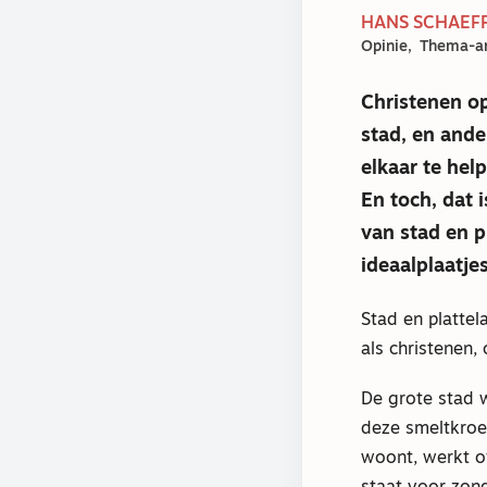
HANS SCHAEFFE
Opinie
Thema-ar
Christenen op
stad, en ande
elkaar te help
En toch, dat
van stad en p
ideaalplaatje
Stad en plattel
als christenen,
De grote stad 
deze smeltkroe
woont, werkt of