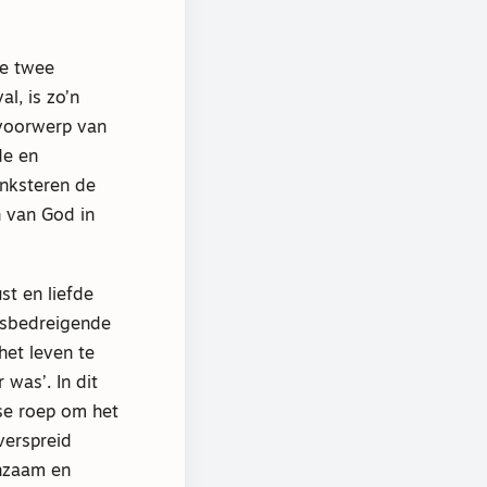
de twee
l, is zo’n
t voorwerp van
de en
nksteren de
n van God in
t en liefde
ensbedreigende
het leven te
 was’. In dit
se roep om het
verspreid
enzaam en