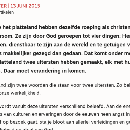
R | 13 JUNI 2015
tikelen
 het platteland hebben dezelfde roeping als christe
rsom. Ze zijn door God geroepen tot vier dingen: Hem
en, dienstbaar te zijn aan de wereld en te getuigen va
 is makkelijker gezegd dan gedaan. Dat komt onder 
latteland twee uitersten hebben gemaakt, elk met h
s. Daar moet verandering in komen.
and zijn twee woorden die staan voor twee uitersten. Zo be
 onze werkelijkheid.
wordt vanuit deze uitersten verschillend beleefd. Aan de e
s van culturen en ervaringen door de eeuwen heen angst in.
 op bezoek gaat, sta je bloot aan allerlei verleidingen en 