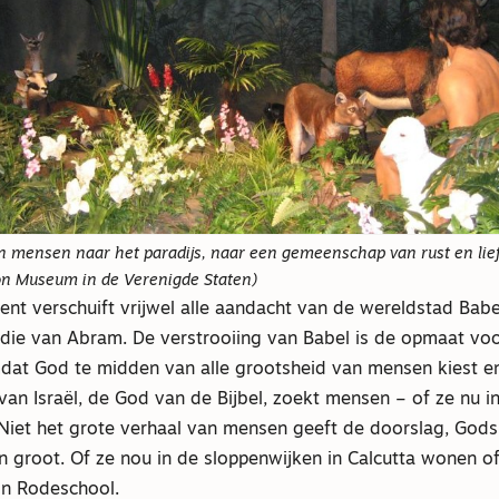
n mensen naar het paradijs, naar een gemeenschap van rust en liefd
on Museum in de Verenigde Staten)
nt verschuift vrijwel alle aandacht van de wereldstad Babe
ie van Abram. De verstrooiing van Babel is de opmaat vo
at God te midden van alle grootsheid van mensen kiest en 
van Israël, de God van de Bijbel, zoekt mensen – of ze nu i
 Niet het grote verhaal van mensen geeft de doorslag, God
groot. Of ze nou in de sloppenwijken in Calcutta wonen of
n Rodeschool.