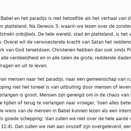
 Babel en het paradijs is niet hetzelfde als het verhaal van 
en platteland. Na Genesis 3, waarin we lezen over de zondeva
strekt onbijbels. De hele wereld, stad én platteland, is he
n. Overal wil de verwoestende kracht van Satan het redden
k van God tenietdoen. Christenen hebben dan ook sinds Pi
alle verdeeldheid en in alle talen de grote, reddende dade
dragen en uit te leven.
van mensen naar het paradijs, naar een gemeenschap van rus
pping niet het toneel is van uitbuiting door mensen of lev
erlangen is groot. Mensen zijn geneigd om in de chaos van 
 tijden of terug te verlangen naar vroeger, ’toen alles beter
 de wens van de mensen in Babel kunnen lezen als een inten
s goede schepping: ‘dan zullen we niet over de hele aarde 
 11:4). Dan zullen we niet aan onszelf zijn overgeleverd, e