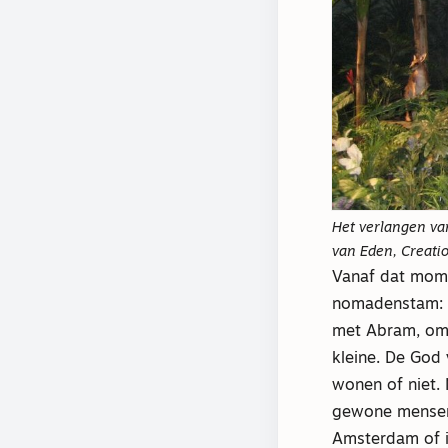
Het verlangen va
van Eden, Creati
Vanaf dat mome
nomadenstam: d
met Abram, omd
kleine. De God 
wonen of niet.
gewone mensen 
Amsterdam of i