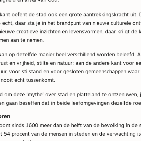
digheid en afval van God.
kant oefent de stad ook een grote aantrekkingskracht uit. 
je echt, daar sta je in het brandpunt van nieuwe culturele on
ieuwe creatieve inzichten en levensvormen, daar krijgt de 
men aan te nemen.
 kan op dezelfde manier heel verschillend worden beleefd. 
rust en vrijheid, stilte en natuur; aan de andere kant voor
tuur, voor stilstand en voor gesloten gemeenschappen waar 
 nooit echt tussenkomt.
ijd om deze ‘mythe’ over stad en platteland te ontzenuwen, 
nen gaan beseffen dat in beide leefomgevingen dezelfde roe
oren
oont sinds 1600 meer dan de helft van de bevolking in de s
ft 54 procent van de mensen in steden en de verwachting is