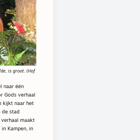
e, is groot. (Hof
l naar één
or Gods verhaal
kijkt naar het
n de stad
s verhaal maakt
 in Kampen, in