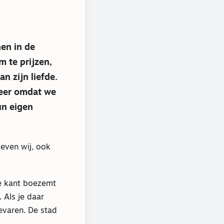
nen in de
 te prijzen,
n zijn liefde.
meer omdat we
un eigen
leven wij, ook
ne kant boezemt
 Als je daar
gevaren. De stad