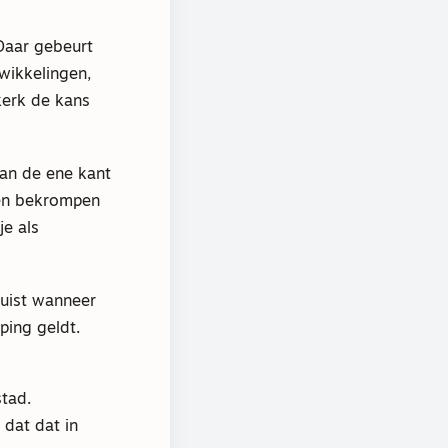
Daar gebeurt
twikkelingen,
kerk de kans
Aan de ene kant
 een bekrompen
je als
juist wanneer
ping geldt.
tad.
 dat dat in