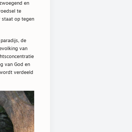
e zwoegend en
oedsel te
 staat op tegen
paradijs, de
evolking van
htsconcentratie
ang van God en
 wordt verdeeld