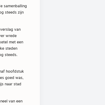
de samenballing
og steeds zijn
 verslag van
over wrede
ketel met een
lke steden
og steeds.
anaf hoofdstuk
lles goed was,
js naar stad
oneel van een