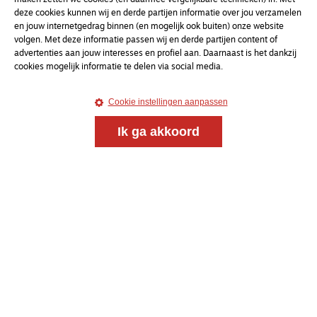
maken zetten we cookies (en daarmee vergelijkbare technieken) in. Met
deze cookies kunnen wij en derde partijen informatie over jou verzamelen
en jouw internetgedrag binnen (en mogelijk ook buiten) onze website
volgen. Met deze informatie passen wij en derde partijen content of
advertenties aan jouw interesses en profiel aan. Daarnaast is het dankzij
cookies mogelijk informatie te delen via social media.
Cookie instellingen aanpassen
Ik ga akkoord
Magazine
Onderweg
Onderweg is een platform voor ontmoeting, vorming
en gesprek voor christenen onderweg, in het bijzonder
voor de Nederlandse Gereformeerde Kerken.
Magazine
Onderweg
Kvk-nummer 33277063
NL46 INGB 0117 5827 86
info@onderwegonline.nl