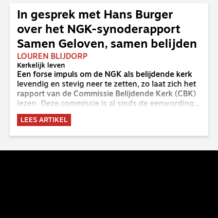
In gesprek met Hans Burger
over het NGK-synoderapport
Samen Geloven, samen belijden
LOUREN BLIJDORP
Kerkelijk leven
Een forse impuls om de NGK als belijdende kerk
levendig en stevig neer te zetten, zo laat zich het
rapport van de Commissie Belijdende Kerk (CBK)
lezen. Deze commissie is al sinds de eenwording
van de GKv en NGK actief en kreeg van de
LEES ARTIKEL
synode van Deventer in 2023 de opdracht om
haar analyse van de staat van het belijden te
voltooien, te adviseren over de binding aan de
belijdenis en bij te dragen aan de verlevendiging
van het belijden. Nu ligt er een rapport voor de
synode van Best met concrete voorstellen tot
verandering. Onderweg sprak uitgebreid met
CBK-lid Hans Burger, tevens hoogleraar
Systematische Theologie aan de TUU, over wat de
commissie beoogt.