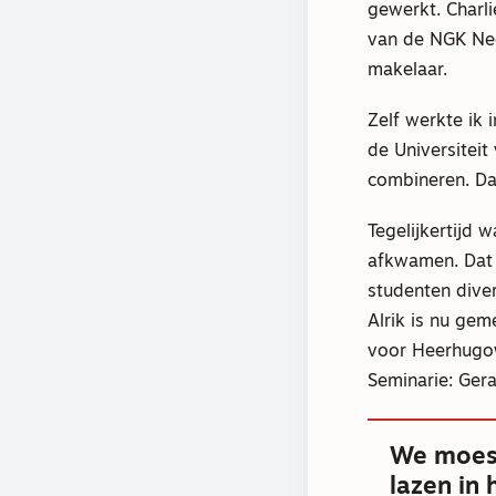
gewerkt. Charli
van de NGK Need
makelaar.
Zelf werkte ik 
de Universiteit
combineren. Dat
Tegelijkertijd 
afkwamen. Dat g
studenten dive
Alrik is nu ge
voor Heerhugow
Seminarie: Gera
We moest
lazen in 