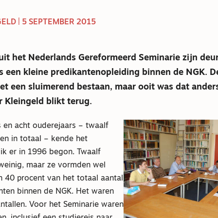
GELD | 5 SEPTEMBER 2015
uit het Nederlands Gereformeerd Seminarie zijn deu
 een kleine predikantenopleiding binnen de NGK. De
het een sluimerend bestaan, maar ooit was dat ander
 Kleingeld blikt terug.
s en acht ouderejaars – twaalf
en in totaal – kende het
ik er in 1996 begon. Twaalf
t weinig, maar ze vormden wel
 40 procent van het totaal aantal
nten binnen de NGK. Het waren
ntallen. Voor het Seminarie waren