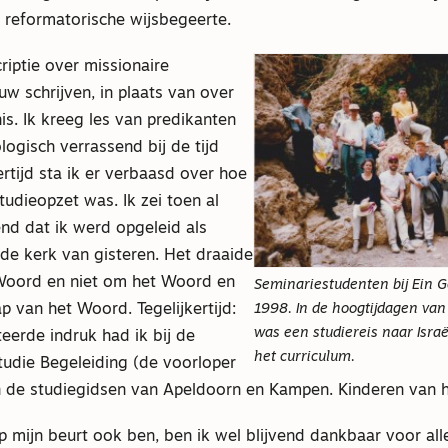
e reformatorische wijsbegeerte.
riptie over missionaire
 schrijven, in plaats van over
s. Ik kreeg les van predikanten
ologisch verrassend bij de tijd
ertijd sta ik er verbaasd over hoe
udieopzet was. Ik zei toen al
nd dat ik werd opgeleid als
de kerk van gisteren. Het draaide
Woord en niet om het Woord en
Seminariestudenten bij Ein Ge
1998. In de hoogtijdagen van
 van het Woord. Tegelijkertijd:
was een studiereis naar Isra
eerde indruk had ik bij de
het curriculum.
tudie Begeleiding (de voorloper
 de studiegidsen van Apeldoorn en Kampen. Kinderen van hu
 mijn beurt ook ben, ben ik wel blijvend dankbaar voor all