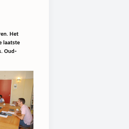
ren. Het
 laatste
s. Oud-