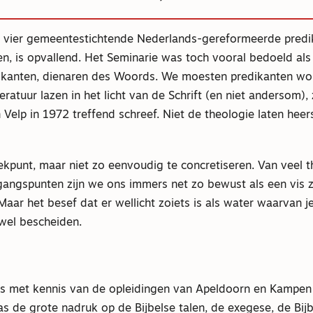
e vier gemeentestichtende Nederlands-gereformeerde predi
n, is opvallend. Het Seminarie was toch vooral bedoeld als
edikanten, dienaren des Woords. We moesten predikanten wo
teratuur lazen in het licht van de Schrift (en niet andersom),
Velp in 1972 treffend schreef. Niet de theologie laten heer
ekpunt, maar niet zo eenvoudig te concretiseren. Van veel 
tgangspunten zijn we ons immers net zo bewust als een vis z
Maar het besef dat er wellicht zoiets is als water waarvan j
 wel bescheiden.
s met kennis van de opleidingen van Apeldoorn en Kampen 
 de grote nadruk op de Bijbelse talen, de exegese, de Bijb