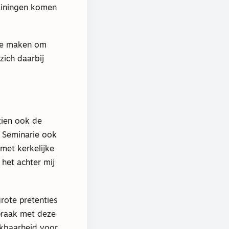
rainingen komen
 te maken om
ich daarbij
zien ook de
t Seminarie ook
met kerkelijke
het achter mij
grote pretenties
spraak met deze
kbaarheid voor