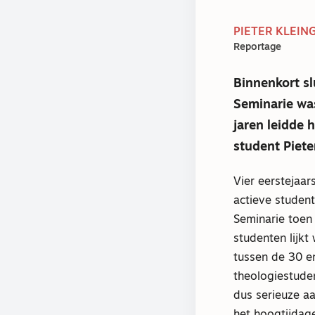
PIETER KLEIN
Reportage
Binnenkort sl
Seminarie was
jaren leidde 
student Pieter
Vier eerstejaar
actieve student
Seminarie toen 
studenten lijk
tussen de 30 en
theologiestude
dus serieuze aa