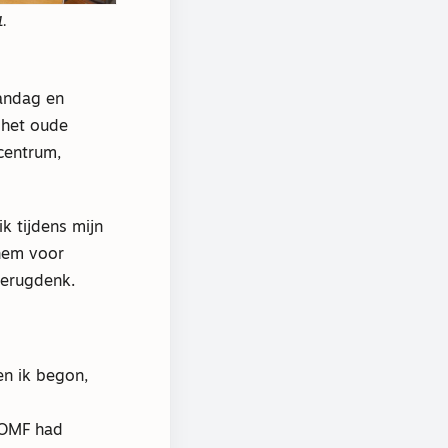
1.
andag en
 het oude
centrum,
k tijdens mijn
hem voor
terugdenk.
en ik begon,
)
a OMF had