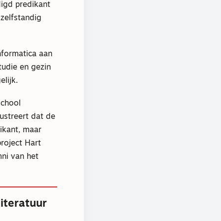
digd predikant
zelfstandig
informatica aan
tudie en gezin
lijk.
school
ustreert dat de
ikant, maar
roject Hart
ni van het
iteratuur