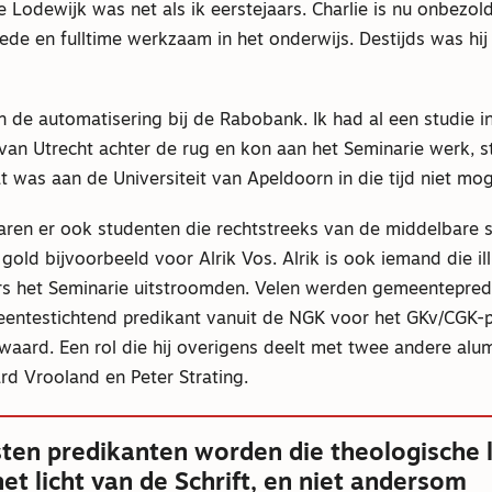
e Lodewijk was net als ik eerstejaars. Charlie is nu onbezol
e en fulltime werkzaam in het onderwijs. Destijds was hij 
in de automatisering bij de Rabobank. Ik had al een studie 
 van Utrecht achter de rug en kon aan het Seminarie werk, s
 was aan de Universiteit van Apeldoorn in die tijd niet moge
waren er ook studenten die rechtstreeks van de middelbare 
old bijvoorbeeld voor Alrik Vos. Alrik is ook iemand die ill
rs het Seminarie uitstroomden. Velen werden gemeentepred
meentestichtend predikant vanuit de NGK voor het GKv/CGK-p
aard. Een rol die hij overigens deelt met twee andere alum
rd Vrooland en Peter Strating.
en predikanten worden die theologische l
het licht van de Schrift, en niet andersom