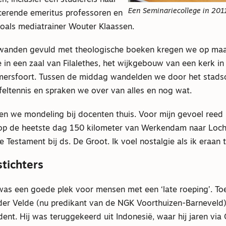
n, inclusief een studiereis naar
Een Seminariecollege in 201
ocerende emeritus professoren en
oals mediatrainer Wouter Klaassen.
wanden gevuld met theologische boeken kregen we op ma
 in een zaal van Filalethes, het wijkgebouw van een kerk in
ersfoort. Tussen de middag wandelden we door het stads
feltennis en spraken we over van alles en nog wat.
n we mondeling bij docenten thuis. Voor mijn gevoel reed i
r op de heetste dag 150 kilometer van Werkendam naar Loc
Testament bij ds. De Groot. Ik voel nostalgie als ik eraan 
tichters
was een goede plek voor mensen met een ‘late roeping’. To
er Velde (nu predikant van de NGK Voorthuizen-Barneveld
ent. Hij was teruggekeerd uit Indonesië, waar hij jaren vi