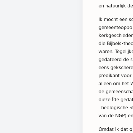
en natuurlijk d
Ik mocht een sc
gemeenteopbouw
kerkgeschiedeni
die Bijbels-the
waren. Tegelijk
gedateerd de st
eens gekschere
predikant voor 
alleen om het 
de gemeenschap
diezelfde gedat
Theologische S
van de NGP) en
Omdat ik dat op