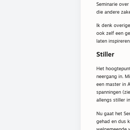
Seminarie over 
die andere zak
Ik denk overig
ook zelf een g
laten inspirer
Stiller
Het hoogtepunt
neergang in. M
een master in 
spanningen (zi
allengs stiller 
Nu gaat het Sem
gehad en dus ko
welgemeende w