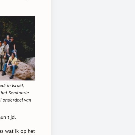
di in Israël,
 het Seminarie
ël onderdeel van
n tijd.
es wat ik op het