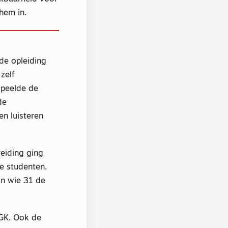
hem in.
de opleiding
zelf
speelde de
de
n luisteren
eiding ging
e studenten.
an wie 31 de
NGK. Ook de