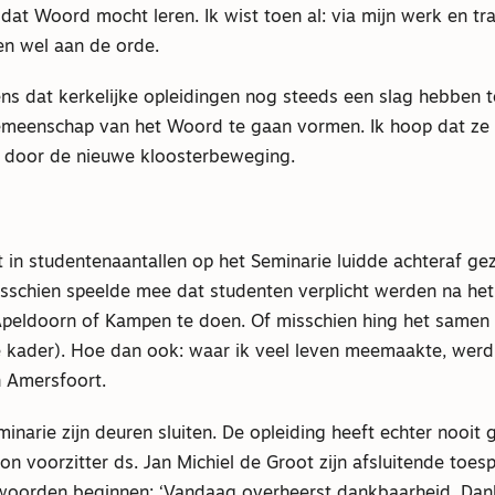
dat Woord mocht leren. Ik wist toen al: via mijn werk en t
en wel aan de orde.
ens dat kerkelijke opleidingen nog steeds een slag hebben
emeenschap van het Woord te gaan vormen. Ik hoop dat ze z
en door de nieuwe kloosterbeweging.
 in studentenaantallen op het Seminarie luidde achteraf ge
isschien speelde mee dat studenten verplicht werden na he
Apeldoorn of Kampen te doen. Of misschien hing het samen 
e kader). Hoe dan ook: waar ik veel leven meemaakte, werd 
in Amersfoort.
inarie zijn deuren sluiten. De opleiding heeft echter nooit 
n voorzitter ds. Jan Michiel de Groot zijn afsluitende toe
oorden beginnen: ‘Vandaag overheerst dankbaarheid. Dan