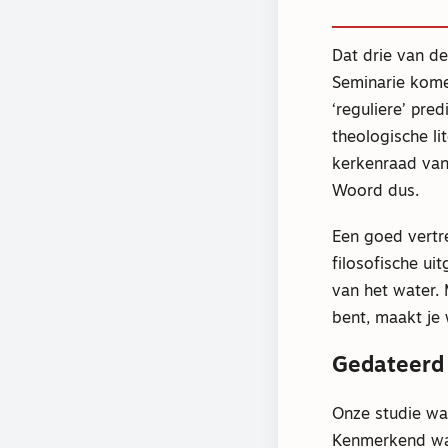
Dat drie van d
Seminarie kome
‘reguliere’ pr
theologische li
kerkenraad van 
Woord dus.
Een goed vertr
filosofische ui
van het water. 
bent, maakt je
Gedateerd
Onze studie wa
Kenmerkend was