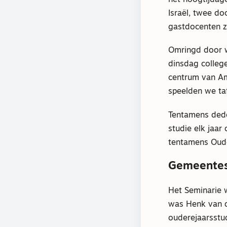
het hoogtijdage
Israël, twee d
gastdocenten z
Omringd door 
dinsdag college
centrum van Am
speelden we ta
Tentamens dede
studie elk jaa
tentamens Oude 
Gemeentes
Het Seminarie 
was Henk van d
ouderejaarsstud