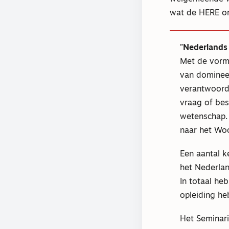
wat de HERE ons
Nederlands
Met de vorm
van dominees
verantwoorde
vraag of bes
wetenschap. 
naar het Wo
Een aantal k
het Nederlan
In totaal he
opleiding he
Het Seminar