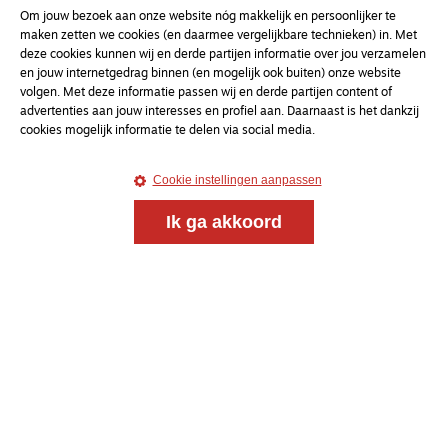
Om jouw bezoek aan onze website nóg makkelijk en persoonlijker te
maken zetten we cookies (en daarmee vergelijkbare technieken) in. Met
deze cookies kunnen wij en derde partijen informatie over jou verzamelen
en jouw internetgedrag binnen (en mogelijk ook buiten) onze website
volgen. Met deze informatie passen wij en derde partijen content of
Meld je aan voor onze gratis
advertenties aan jouw interesses en profiel aan. Daarnaast is het dankzij
nieuwsbrief
cookies mogelijk informatie te delen via social media.
Cookie instellingen aanpassen
uw e-mailadres
Ik ga akkoord