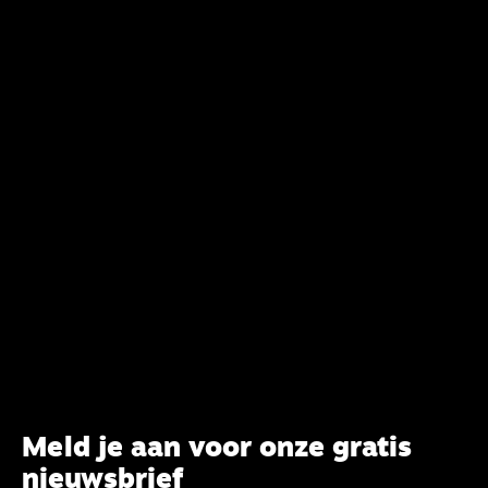
verandering. Onderweg sprak uitgebreid met
CBK-lid Hans Burger, tevens hoogleraar
Systematische Theologie aan de TUU, over wat de
commissie beoogt.
Meld je aan voor onze gratis
nieuwsbrief