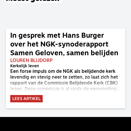
In gesprek met Hans Burger
over het NGK-synoderapport
Samen Geloven, samen belijden
LOUREN BLIJDORP
Kerkelijk leven
Een forse impuls om de NGK als belijdende kerk
levendig en stevig neer te zetten, zo laat zich het
rapport van de Commissie Belijdende Kerk (CBK)
lezen. Deze commissie is al sinds de eenwording
van de GKv en NGK actief en kreeg van de
LEES ARTIKEL
synode van Deventer in 2023 de opdracht om
haar analyse van de staat van het belijden te
voltooien, te adviseren over de binding aan de
belijdenis en bij te dragen aan de verlevendiging
van het belijden. Nu ligt er een rapport voor de
synode van Best met concrete voorstellen tot