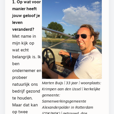
1. Op wat voor
manier heeft
jouw geloof je
leven
veranderd?
Met name in
mijn kijk op
wat echt
belangrijk is. Ik
ben
ondernemer en
probeer
Marten Buijs | 33 jaar | woonplaats:
natuurlijk ons
Krimpen aan den IJssel | kerkelĳke
bedrijf gezond
gemeente:
te houden.
Samenwerkingsgemeente
Maar dat kan
Alexanderpolder in Rotterdam
op twee
(CGK/NGK) | getrouwd, drie