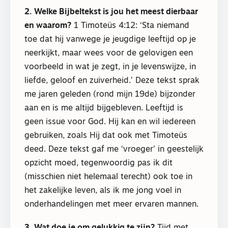
2. Welke Bijbeltekst is jou het meest dierbaar
en waarom?
1 Timoteüs 4:12: ‘Sta niemand
toe dat hij vanwege je jeugdige leeftijd op je
neerkijkt, maar wees voor de gelovigen een
voorbeeld in wat je zegt, in je levenswijze, in
liefde, geloof en zuiverheid.’ Deze tekst sprak
me jaren geleden (rond mijn 19de) bijzonder
aan en is me altijd bijgebleven. Leeftijd is
geen issue voor God. Hij kan en wil iedereen
gebruiken, zoals Hij dat ook met Timoteüs
deed. Deze tekst gaf me ‘vroeger’ in geestelijk
opzicht moed, tegenwoordig pas ik dit
(misschien niet helemaal terecht) ook toe in
het zakelijke leven, als ik me jong voel in
onderhandelingen met meer ervaren mannen.
3. Wat doe je om gelukkig te zijn?
Tijd met