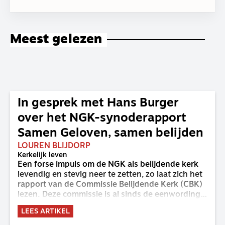
Meest gelezen
In gesprek met Hans Burger
over het NGK-synoderapport
Samen Geloven, samen belijden
LOUREN BLIJDORP
Kerkelijk leven
Een forse impuls om de NGK als belijdende kerk
levendig en stevig neer te zetten, zo laat zich het
rapport van de Commissie Belijdende Kerk (CBK)
lezen. Deze commissie is al sinds de eenwording
van de GKv en NGK actief en kreeg van de
LEES ARTIKEL
synode van Deventer in 2023 de opdracht om