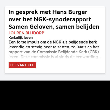
In gesprek met Hans Burger
over het NGK-synoderapport
Samen Geloven, samen belijden
LOUREN BLIJDORP
Kerkelijk leven
Een forse impuls om de NGK als belijdende kerk
levendig en stevig neer te zetten, zo laat zich het
rapport van de Commissie Belijdende Kerk (CBK)
lezen. Deze commissie is al sinds de eenwording
van de GKv en NGK actief en kreeg van de
LEES ARTIKEL
synode van Deventer in 2023 de opdracht om
haar analyse van de staat van het belijden te
voltooien, te adviseren over de binding aan de
belijdenis en bij te dragen aan de verlevendiging
van het belijden. Nu ligt er een rapport voor de
synode van Best met concrete voorstellen tot
verandering. Onderweg sprak uitgebreid met
CBK-lid Hans Burger, tevens hoogleraar
Systematische Theologie aan de TUU, over wat de