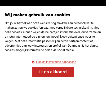
Wij maken gebruik van cookies
Om jouw bezoek aan onze website nóg makkelijk en persoonlijker te
maken zetten we cookies (en daarmee vergelijkbare technieken) in. Met
deze cookies kunnen wij en derde partijen informatie over jou verzamelen
en jouw internetgedrag binnen (en mogelijk ook buiten) onze website
volgen. Met deze informatie passen wij en derde partijen content of
advertenties aan jouw interesses en profiel aan. Daarnaast is het dankzij
cookies mogelijk informatie te delen via social media.
Cookie instellingen aanpassen
Magazine
Onderweg
Ik ga akkoord
Onderweg is een platform voor ontmoeting, vorming
en gesprek voor christenen onderweg, in het bijzonder
voor de Nederlandse Gereformeerde Kerken.
Magazine
Onderweg
Kvk-nummer 33277063