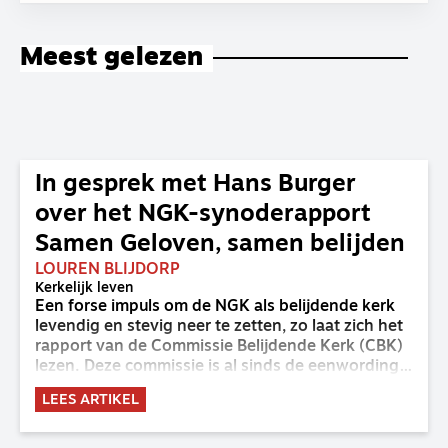
Meest gelezen
In gesprek met Hans Burger
over het NGK-synoderapport
Samen Geloven, samen belijden
LOUREN BLIJDORP
Kerkelijk leven
Een forse impuls om de NGK als belijdende kerk
levendig en stevig neer te zetten, zo laat zich het
rapport van de Commissie Belijdende Kerk (CBK)
lezen. Deze commissie is al sinds de eenwording
van de GKv en NGK actief en kreeg van de
LEES ARTIKEL
synode van Deventer in 2023 de opdracht om
haar analyse van de staat van het belijden te
voltooien, te adviseren over de binding aan de